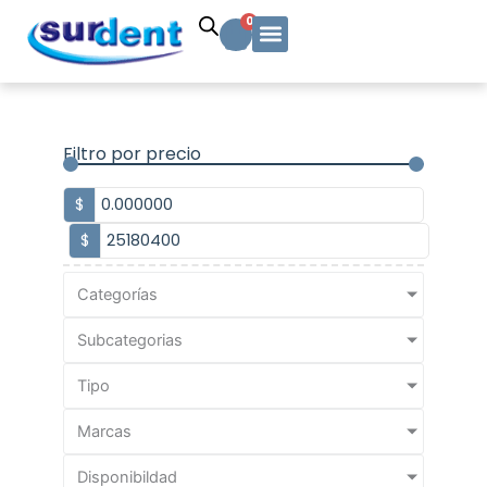
Ir
Carrito
0
al
contenido
Solicitud Cotización
Soporte Técnico
Info y contacto
Filtro por precio
$
$
Categorías
Subcategorias
Tipo
Marcas
Disponibildad