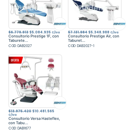
El
El
El
El
$
6.779.913
$
5.084.935
$
7.131.984
$
5.348.988
C/Iva
C/Iva
precio
precio
precio
precio
Consultorio Prestige 1F, con
Consultorio Prestige Air, con
original
actual
original
actual
Taburete...
Taburet...
era:
es:
era:
es:
COD: DAB2027
$6.779.913.
$5.084.935.
COD: DAB2027-1
$7.131.984.
$5.348.988
El
El
$
13.975.420
$
10.481.565
precio
precio
C/Iva
original
actual
Consultorio Versa Hasteflex,
era:
es:
con Tabu...
$13.975.420.
$10.481.565.
COD: DAB1677