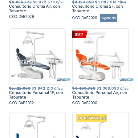
El
El
El
El
$
4.496.772
$
3.372.579
$
4.123.350
$
3.092.513
C/Iva
C/Iva
precio
precio
precio
precio
Consultorio Croma Air, con
Consultorio Croma 2F, con
original
actual
original
actual
Taburete
Taburete
era:
es:
era:
es:
COD: DAB2028
$4.496.772.
$3.372.579.
$4.123.350.
$3.092.513
COD: DAB2029
Agotado
El
El
El
El
$
5.122.950
$
3.842.213
$
4.490.790
$
3.368.093
C/Iva
C/Iva
precio
precio
precio
precio
Consultorio Personal 1F, con
Consultorio Personal Air, con
original
actual
original
actual
Taburete
Taburete
era:
es:
era:
es:
COD: DAB2032
$5.122.950.
$3.842.213.
COD: DAB2030
$4.490.790.
$3.368.09