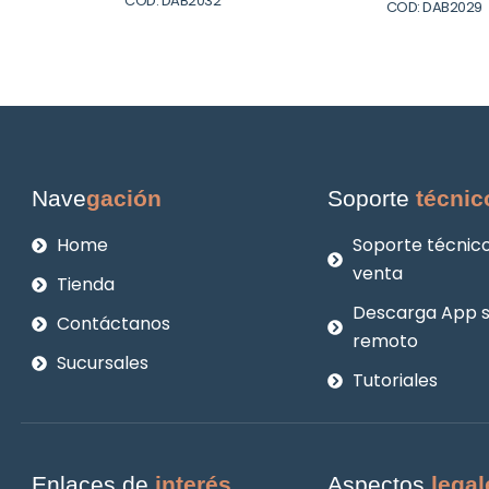
COD: DAB2032
COD: DAB2029
Nave
gación
Soporte
técnic
Home
Soporte técnico
venta
Tienda
Descarga App 
Contáctanos
remoto
Sucursales
Tutoriales
Enlaces de
interés
Aspectos
legal