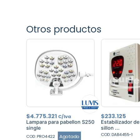
Otros productos
$
4.775.321
$
233.125
C/Iva
Lampara para pabellon S250
Estabilizador de
single
sillon ...
COD: DAB4455-1
Agotado
COD: PRO4422