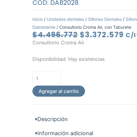
COD: DAB2028
Inicio
/
Unidades dentales
/
Sillones Dentales
/
Sillo
Dabiatlante
/ Consultorio Croma Air, con Taburete
El
El
$
4.496.772
$
3.372.579
C/
precio
pre
Consultorio Croma Air
original
ac
era:
es:
Consultorio
Disponibilidad:
Hay existencias
$4.496.772.
$3.
Croma
Air,
con
Taburete
Agregar al carrito
cantidad
Descripción
Información adicional