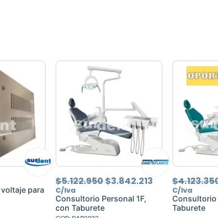
El
El
$
5.122.950
$
3.842.213
$
4.123.35
precio
precio
 voltaje para
C/Iva
C/Iva
original
actual
Consultorio Personal 1F,
Consultorio
era:
es:
con Taburete
Taburete
$5.122.950.
$3.842.213.