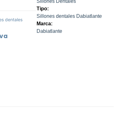
Sillones Dentales
Tipo:
Sillones dentales Dabiatlante
nes dentales
Marca:
Dabiatlante
Iva
cio
tual
372.579.