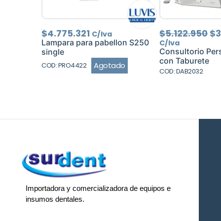
El
$
4.775.321
$
5.122.950
$
3
C/Iva
pr
Lampara para pabellon S250
C/Iva
or
Consultorio Pers
single
er
con Taburete
Agotado
COD: PRO4422
$5
COD: DAB2032
Importadora y comercializadora de equipos e
insumos dentales.