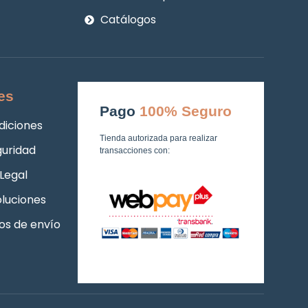
Catálogos
es
Pago
100% Seguro
diciones
Tienda autorizada para realizar
guridad
transacciones con:
Legal
luciones
os de envío