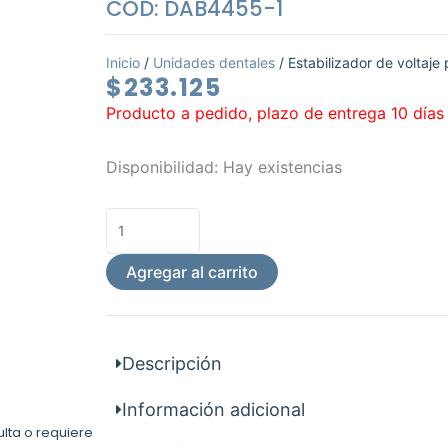
COD: DAB4455-1
Inicio
/
Unidades dentales
/ Estabilizador de voltaje 
$
233.125
Producto a pedido, plazo de entrega 10 días
Estabilizador
Disponibilidad:
Hay existencias
de
voltaje
para
sillon
Agregar al carrito
dental
cantidad
Descripción
Información adicional
ulta o requiere