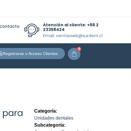
Atención al cliente:
+56 2
 contacto
23358424
Email: ventasweb@surdent.cl
0
Carrito
Registrarse o Acceso Clientes
e para
Categoría:
Unidades dentales
Subcategoría: