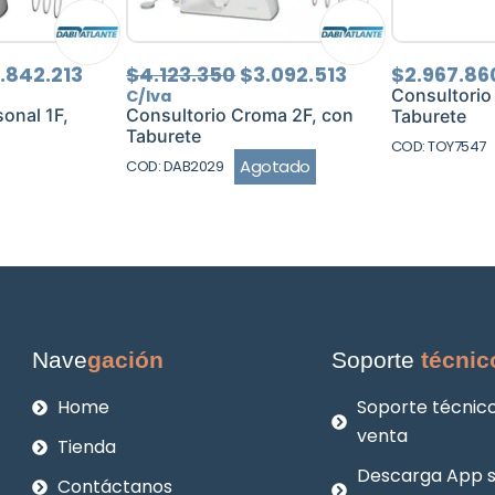
El
El
El
.842.213
$
4.123.350
$
3.092.513
$
2.967.86
ecio
precio
precio
precio
Consultorio
C/Iva
iginal
actual
original
actual
onal 1F,
Consultorio Croma 2F, con
Taburete
a:
es:
era:
es:
Taburete
COD: TOY7547
.122.950.
$3.842.213.
$4.123.350.
$3.092.513.
Agotado
COD: DAB2029
Nave
gación
Soporte
técnic
Home
Soporte técnico
venta
Tienda
Descarga App 
Contáctanos