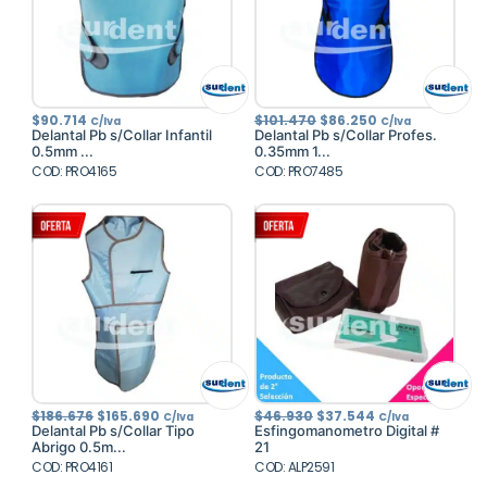
El
El
$
90.714
$
101.470
$
86.250
C/Iva
C/Iva
precio
precio
Delantal Pb s/Collar Infantil
Delantal Pb s/Collar Profes.
original
actual
0.5mm ...
0.35mm 1...
era:
es:
COD: PRO4165
COD: PRO7485
$101.470.
$86.250.
El
El
El
El
$
186.676
$
165.690
$
46.930
$
37.544
C/Iva
C/Iva
precio
precio
precio
precio
Delantal Pb s/Collar Tipo
Esfingomanometro Digital #
original
actual
original
actual
Abrigo 0.5m...
21
era:
es:
era:
es:
COD: PRO4161
$186.676.
$165.690.
COD: ALP2591
$46.930.
$37.544.