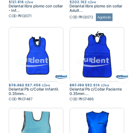
$
121.816
$
202.162
C/Iva
C/Iva
Delantal libre plomo con collar
Delantal libre plomo sin collar
- Inf...
Adult...
COD: PRO2071
COD: PRO2072
Agotado
El
El
El
El
$
79.362
$
67.458
$
97.193
$
82.614
C/Iva
C/Iva
precio
precio
precio
precio
Delantal Pb c/Collar Infantil.
Delantal Pb c/Collar Paciente
original
actual
original
actual
0.35mm...
0.35mm ...
era:
es:
era:
es:
COD: PRO7487
$79.362.
$67.458.
COD: PRO7486
$97.193.
$82.614.