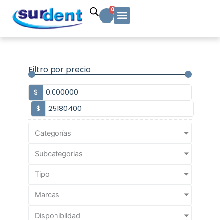
Ir
Carrito
0
al
contenido
Solicitud Cotización
Soporte Técnico
Info y contacto
Filtro por precio
$
$
Categorías
Subcategorias
Tipo
Marcas
Disponibildad