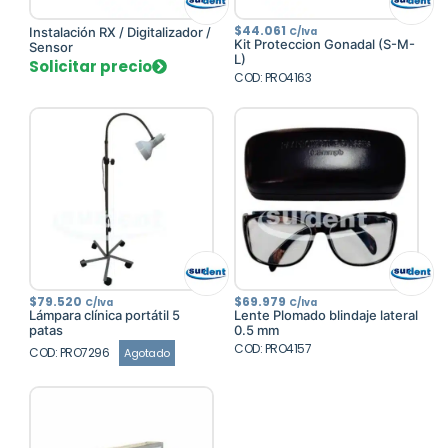
$
44.061
Instalación RX / Digitalizador /
C/Iva
Kit Proteccion Gonadal (S-M-
Sensor
L)
Solicitar precio
COD: PRO4163
$
79.520
$
69.979
C/Iva
C/Iva
Lámpara clínica portátil 5
Lente Plomado blindaje lateral
patas
0.5 mm
COD: PRO4157
COD: PRO7296
Agotado