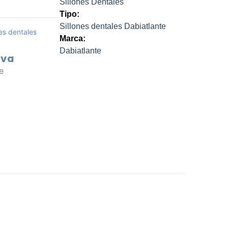
Sillones Dentales
Tipo:
Sillones dentales Dabiatlante
nes dentales
Marca:
Dabiatlante
Iva
ecio
e
tual
.368.093.