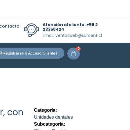
Atención al cliente:
+56 2
 contacto
23358424
Email: ventasweb@surdent.cl
0
Carrito
Registrarse o Acceso Clientes
r, con
Categoría:
Unidades dentales
Subcategoría: