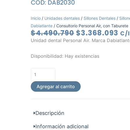
COD: DAB2030
Inicio
/
Unidades dentales
/
Sillones Dentales
/
Sillo
Dabiatlante
/ Consultorio Personal Air, con Taburete
El
El
$
4.490.790
$
3.368.093
C/
precio
pr
Unidad dental Personal Air. Marca Dabiatlant
original
ac
era:
es:
Consultorio
Disponibilidad:
Hay existencias
$4.490.790.
$3
Personal
Air,
con
Taburete
Agregar al carrito
cantidad
Descripción
Información adicional