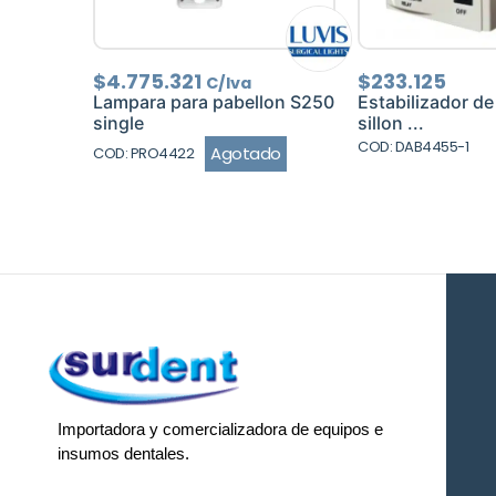
$
4.775.321
$
233.125
C/Iva
Lampara para pabellon S250
Estabilizador de
single
sillon ...
COD: DAB4455-1
Agotado
COD: PRO4422
Importadora y comercializadora de equipos e
insumos dentales.