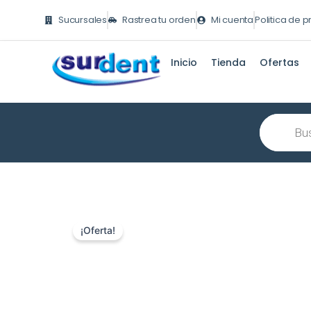
Ir
Sucursales
Rastrea tu orden
Mi cuenta
Politica de 
al
contenido
Inicio
Tienda
Ofertas
Búsqueda
de
producto
¡Oferta!