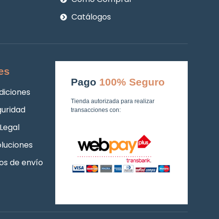
Catálogos
es
Pago
100% Seguro
diciones
Tienda autorizada para realizar
guridad
transacciones con:
Legal
luciones
os de envío