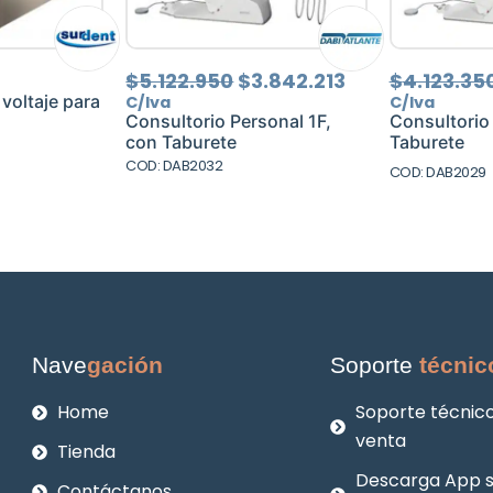
El
El
$
5.122.950
$
3.842.213
$
4.123.35
precio
precio
 voltaje para
C/Iva
C/Iva
original
actual
Consultorio Personal 1F,
Consultorio
era:
es:
con Taburete
Taburete
$5.122.950.
$3.842.213.
COD: DAB2032
COD: DAB2029
Nave
gación
Soporte
técnic
Home
Soporte técnico
venta
Tienda
Descarga App 
Contáctanos