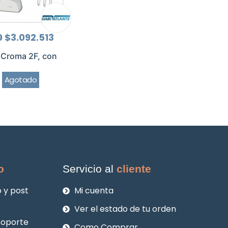
El
El
0
$
3.092.513
precio
precio
original
actual
 Croma 2F, con
era:
es:
$4.123.350.
$3.092.513.
Agotado
o
Servicio al
cliente
 y post
Mi cuenta
Ver el estado de tu orden
soporte
Como Comprar