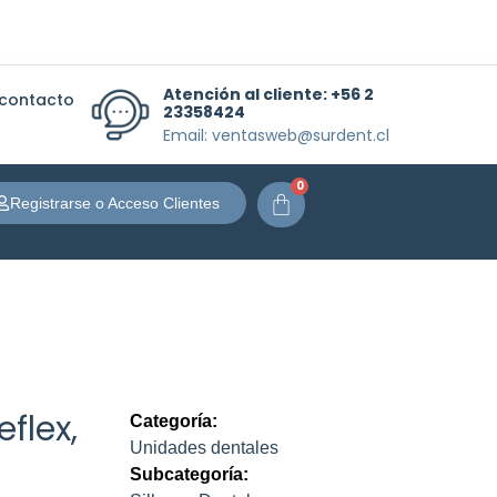
Atención al cliente:
+56 2
 contacto
23358424
Email: ventasweb@surdent.cl
0
Carrito
Registrarse o Acceso Clientes
flex,
Categoría:
Unidades dentales
Subcategoría: