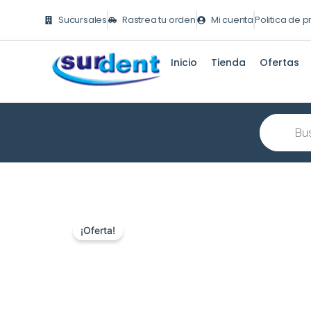
Ir
Sucursales
Rastrea tu orden
Mi cuenta
Politica de 
al
contenido
Inicio
Tienda
Ofertas
Búsqueda
de
producto
¡Oferta!