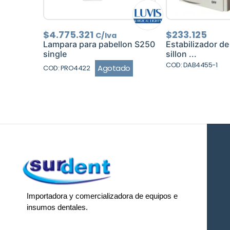
$
4.775.321
$
233.125
C/Iva
Lampara para pabellon S250
Estabilizador de
single
sillon ...
COD: DAB4455-1
Agotado
COD: PRO4422
Importadora y comercializadora de equipos e
insumos dentales.