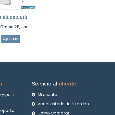
El
El
0
$
3.092.513
precio
precio
original
actual
 Croma 2F, con
era:
es:
$4.123.350.
$3.092.513.
Agotado
o
Servicio al
cliente
 y post
Mi cuenta
Ver el estado de tu orden
soporte
Como Comprar