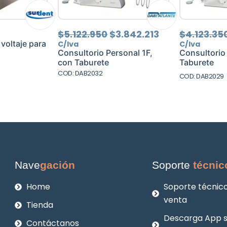
El
El
$
5.122.950
$
3.842.213
$
4.123.35
precio
precio
 voltaje para
C/Iva
C/Iva
original
actual
Consultorio Personal 1F,
Consultorio
era:
es:
con Taburete
Taburete
$5.122.950.
$3.842.213.
COD: DAB2032
COD: DAB2029
Nave
gación
Soporte
técnic
Home
Soporte técnico
venta
Tienda
Descarga App 
Contáctanos