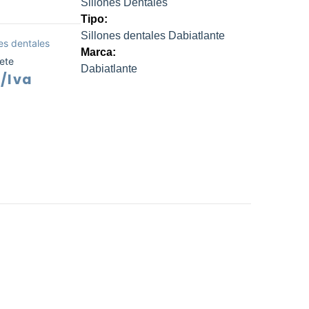
Sillones Dentales
Tipo:
Sillones dentales Dabiatlante
nes dentales
Marca:
rete
Dabiatlante
/Iva
recio
ctual
s:
10.481.565.