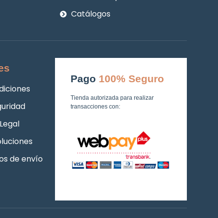
Catálogos
es
Pago
100% Seguro
diciones
Tienda autorizada para realizar
guridad
transacciones con:
Legal
luciones
os de envío