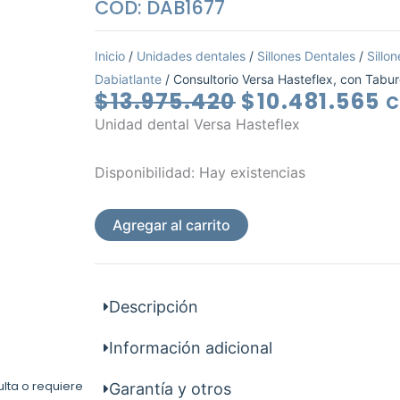
COD: DAB1677
Inicio
/
Unidades dentales
/
Sillones Dentales
/
Sillo
Dabiatlante
/ Consultorio Versa Hasteflex, con Tabu
El
El
$
13.975.420
$
10.481.565
C
precio
p
Unidad dental Versa Hasteflex
original
a
era:
e
Consultorio
Disponibilidad:
Hay existencias
$13.975.420.
$
Versa
Hasteflex,
Agregar al carrito
con
Taburete
cantidad
Descripción
Información adicional
ulta o requiere
Garantía y otros