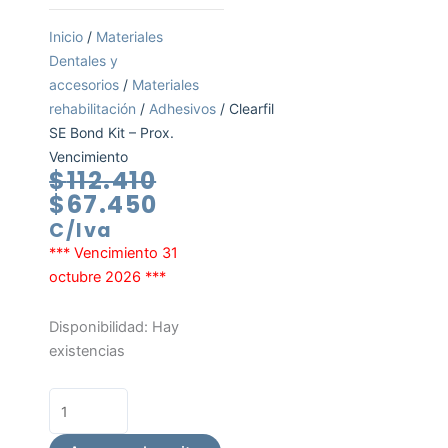
Inicio
/
Materiales
Dentales y
accesorios
/
Materiales
rehabilitación
/
Adhesivos
/ Clearfil
SE Bond Kit – Prox.
Vencimiento
El
El
$
112.410
precio
precio
$
67.450
original
actual
C/Iva
era:
es:
*** Vencimiento 31
$112.410.
$67.450.
octubre 2026 ***
Clearfil
Disponibilidad:
Hay
SE
existencias
Bond
Kit
-
Prox.