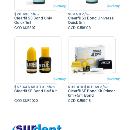
$
20.635
$
59.511
C/Iva
C/Iva
Clearfil S3 Bond Univ
Clearfil S3 Bond Universal
Quick 1ml
Quick 5ml
COD: KUR897
COD: KUR6108
El
El
El
El
$
67.446
$
60.701
$
112.410
$
101.169
C/Iva
C/Iva
precio
precio
precio
precio
Clearfil SE Bond Half Kit
Clearfil SE Bond Kit Primer
original
actual
original
actual
6ml+5ml Bond
era:
es:
era:
es:
COD: KUR9020
$67.446.
$60.701.
COD: KUR9018
$112.410.
$101.169.