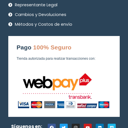
Representante Legal
Cambios y Devoluciones
Métodos y Costos de envío
Pago
100% Seguro
Tienda autorizada para realizar transacciones con:
F
T
I
Y
L
V
Síguenos en: