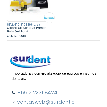
El
El
$
112.410
$
101.169
C/Iva
precio
precio
Clearfil SE Bond Kit Primer
original
actual
6ml+5ml Bond
era:
es:
COD: KUR9018
$112.410.
$101.169.
Importadora y comercializadora de equipos e insumos
dentales.
+56 2 23358424
ventasweb@surdent.cl