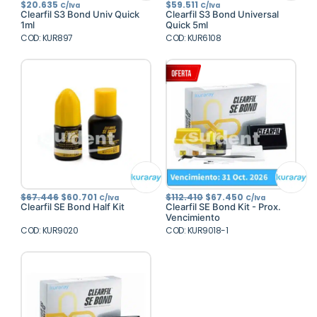
$
20.635
$
59.511
C/Iva
C/Iva
Clearfil S3 Bond Univ Quick
Clearfil S3 Bond Universal
1ml
Quick 5ml
COD: KUR897
COD: KUR6108
El
El
El
El
$
67.446
$
60.701
$
112.410
$
67.450
C/Iva
C/Iva
precio
precio
precio
precio
Clearfil SE Bond Half Kit
Clearfil SE Bond Kit - Prox.
original
actual
original
actual
Vencimiento
era:
es:
era:
es:
COD: KUR9020
$67.446.
$60.701.
COD: KUR9018-1
$112.410.
$67.450.