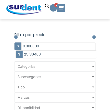
Ir
Carrito
0
al
contenido
Solicitud Cotización
Soporte Técnico
Info y contacto
Filtro por precio
$
$
Categorías
Subcategorias
Tipo
Marcas
Disponibildad