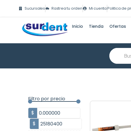
Ir
Sucursales
Rastrea tu orden
Mi cuenta
Politica de 
al
contenido
Inicio
Tienda
Ofertas
Búsqueda
de
producto
Filtro por precio
$
$