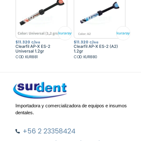
$
11.320
$
11.320
C/Iva
C/Iva
Clearfil AP-X ES-2
Clearfil AP-X ES-2 (A2)
Universal 1.2gr
1.2gr
COD: KUR881
COD: KUR880
Importadora y comercializadora de equipos e insumos
dentales.
+56 2 23358424