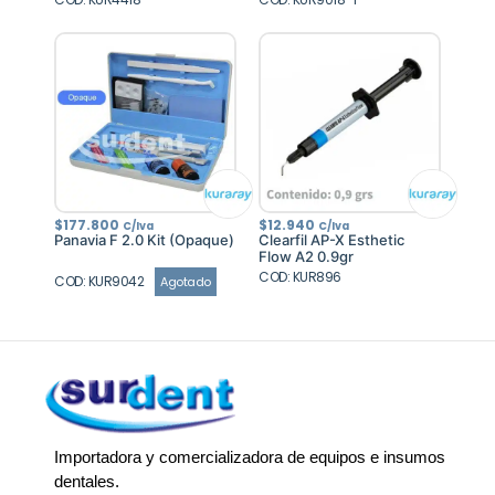
$
177.800
$
12.940
C/Iva
C/Iva
Panavia F 2.0 Kit (Opaque)
Clearfil AP-X Esthetic
Flow A2 0.9gr
COD: KUR896
COD: KUR9042
Agotado
Importadora y comercializadora de equipos e insumos
dentales.