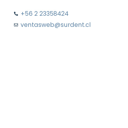
+56 2 23358424
ventasweb@surdent.cl