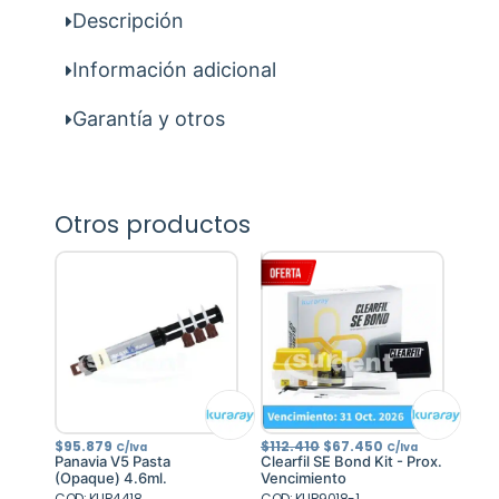
Descripción
Información adicional
Garantía y otros
Otros productos
El
El
$
95.879
$
112.410
$
67.450
C/Iva
C/Iva
precio
precio
Panavia V5 Pasta
Clearfil SE Bond Kit - Prox.
original
actual
(Opaque) 4.6ml.
Vencimiento
era:
es:
COD: KUR4418
COD: KUR9018-1
$112.410.
$67.450.