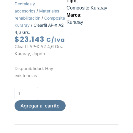
Tipo:
Dentales y
Composite Kuraray
accesorios
/
Materiales
Marca:
rehabilitación
/
Composite
Kuraray
Kuraray
/ Clearfil AP-X A2
4,6 Grs.
$
23.143
C/Iva
Clearfil AP-X A2 4,6 Grs.
Kuraray, Japón
Clearfil
Disponibilidad:
Hay
AP-
existencias
X
A2
4,6
Grs.
Agregar al carrito
cantidad