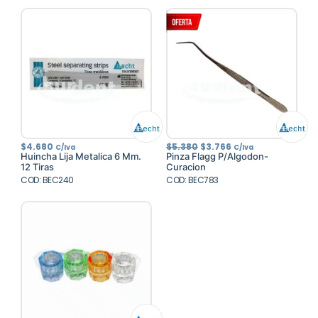
El
El
$
4.680
$
5.380
$
3.766
C/Iva
C/Iva
precio
precio
Huincha Lija Metalica 6 Mm.
Pinza Flagg P/Algodon-
original
actual
12 Tiras
Curacion
era:
es:
COD: BEC240
COD: BEC783
$5.380.
$3.766.