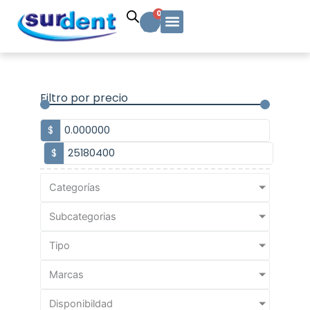
Ir
Carrito
0
al
contenido
Solicitud Cotización
Soporte Técnico
Info y contacto
Filtro por precio
$
$
Categorías
Subcategorias
Tipo
Marcas
Disponibildad