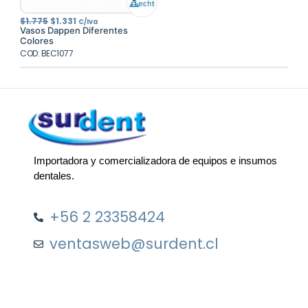
El
El
$
1.775
$
1.331
C/Iva
precio
precio
Vasos Dappen Diferentes
original
actual
Colores
era:
es:
COD: BEC1077
$1.775.
$1.331.
Importadora y comercializadora de equipos e insumos
dentales.
+56 2 23358424
ventasweb@surdent.cl