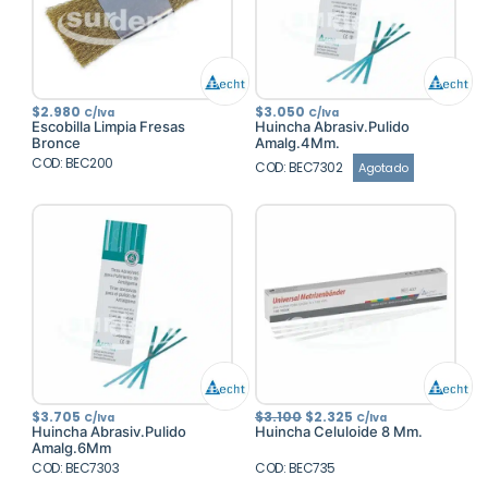
$
2.980
$
3.050
C/Iva
C/Iva
Escobilla Limpia Fresas
Huincha Abrasiv.Pulido
Bronce
Amalg.4Mm.
COD: BEC200
COD: BEC7302
Agotado
El
El
$
3.705
$
3.100
$
2.325
C/Iva
C/Iva
precio
precio
Huincha Abrasiv.Pulido
Huincha Celuloide 8 Mm.
original
actual
Amalg.6Mm
era:
es:
COD: BEC7303
COD: BEC735
$3.100.
$2.325.