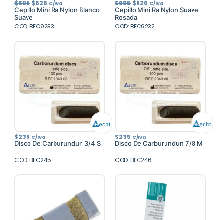
El
El
El
El
$
695
$
626
$
695
$
626
C/Iva
C/Iva
precio
precio
precio
precio
Cepillo Mini Ra Nylon Blanco
Cepillo Mini Ra Nylon Suave
original
actual
original
actual
Suave
Rosada
era:
es:
era:
es:
COD: BEC9233
$695.
$626.
COD: BEC9232
$695.
$626.
$
235
$
235
C/Iva
C/Iva
Disco De Carburundun 3/4 S
Disco De Carburundun 7/8 M
COD: BEC245
COD: BEC246