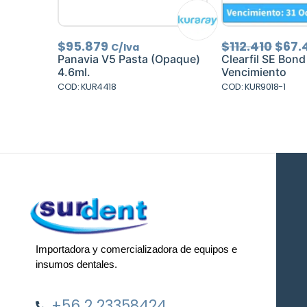
El
$
95.879
$
112.410
$
67.
C/Iva
prec
Panavia V5 Pasta (Opaque)
Clearfil SE Bond 
origi
4.6ml.
Vencimiento
era:
COD: KUR4418
COD: KUR9018-1
$112.
Importadora y comercializadora de equipos e
insumos dentales.
+56 2 23358424