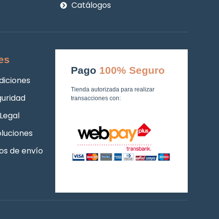
Catálogos
es
Pago
100% Seguro
diciones
Tienda autorizada para realizar
guridad
transacciones con:
Legal
luciones
os de envío