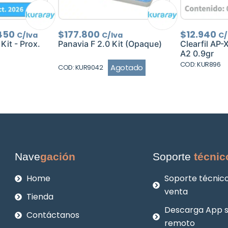
El
450
$
177.800
$
12.940
C/Iva
C/Iva
C/
io
precio
Kit - Prox.
Panavia F 2.0 Kit (Opaque)
Clearfil AP-
nal
actual
A2 0.9gr
es:
COD: KUR896
Agotado
COD: KUR9042
410.
$67.450.
Nave
gación
Soporte
técnic
Home
Soporte técnico
venta
Tienda
Descarga App 
Contáctanos
remoto