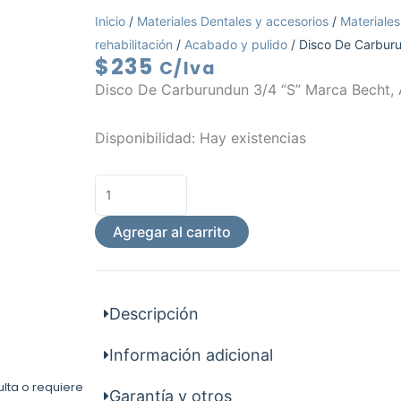
Inicio
/
Materiales Dentales y accesorios
/
Materiales
rehabilitación
/
Acabado y pulido
/ Disco De Carbur
$
235
C/Iva
Disco De Carburundun 3/4 “S” Marca Becht,
Disco
Disponibilidad:
Hay existencias
De
Carburundun
3/4
S
Agregar al carrito
cantidad
Descripción
Información adicional
ulta o requiere
Garantía y otros