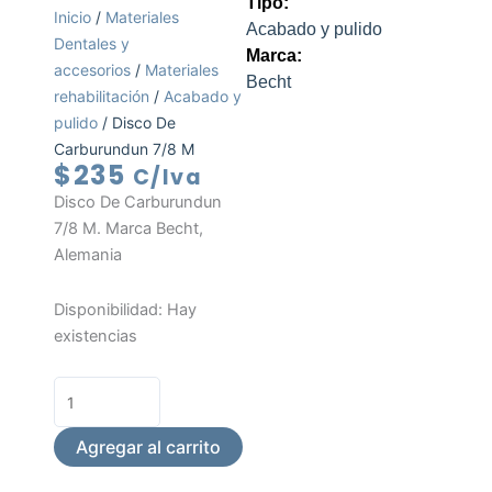
Tipo:
Inicio
/
Materiales
Acabado y pulido
Dentales y
Marca:
accesorios
/
Materiales
Becht
rehabilitación
/
Acabado y
pulido
/ Disco De
Carburundun 7/8 M
$
235
C/Iva
Disco De Carburundun
7/8 M. Marca Becht,
Alemania
Disco
Disponibilidad:
Hay
De
existencias
Carburundun
7/8
M
cantidad
Agregar al carrito