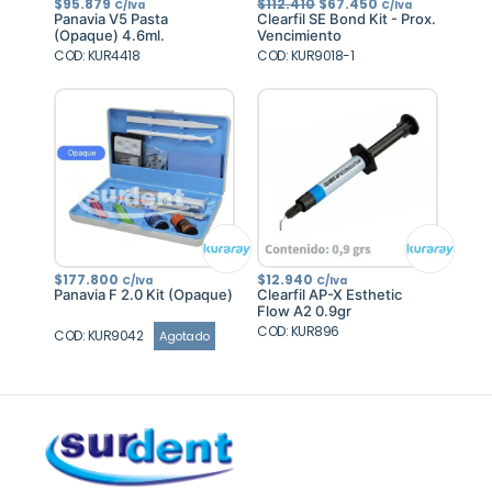
El
El
$
95.879
$
112.410
$
67.450
C/Iva
C/Iva
precio
precio
Panavia V5 Pasta
Clearfil SE Bond Kit - Prox.
original
actual
(Opaque) 4.6ml.
Vencimiento
era:
es:
COD: KUR4418
COD: KUR9018-1
$112.410.
$67.450.
$
177.800
$
12.940
C/Iva
C/Iva
Panavia F 2.0 Kit (Opaque)
Clearfil AP-X Esthetic
Flow A2 0.9gr
COD: KUR896
COD: KUR9042
Agotado