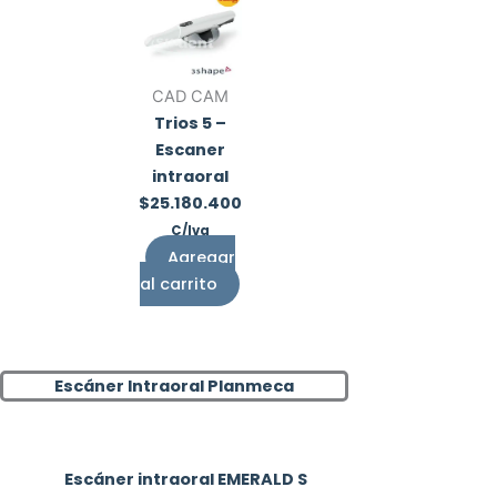
CAD CAM
Trios 5 –
Escaner
intraoral
$
25.180.400
C/Iva
Agregar
al carrito
Escáner Intraoral Planmeca
Escáner intraoral EMERALD S