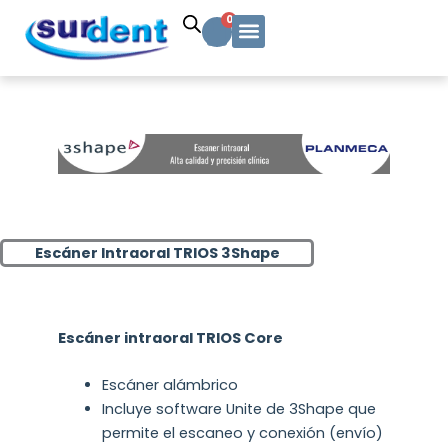
Ir
Carrito
0
al
contenido
Solicitud Cotización
Soporte Técnico
Info y contacto
Escáner Intraoral TRIOS 3Shape
Escáner intraoral TRIOS Core
Escáner alámbrico
Incluye software Unite de 3Shape que
permite el escaneo y conexión (envío)