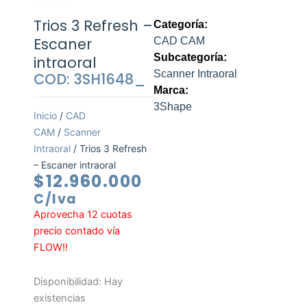
Trios 3 Refresh –
Categoría:
Escaner
CAD CAM
Subcategoría:
intraoral
Scanner Intraoral
COD: 3SH1648_
Marca:
3Shape
Inicio
/
CAD
CAM
/
Scanner
Intraoral
/ Trios 3 Refresh
– Escaner intraoral
$
12.960.000
C/Iva
Aprovecha 12 cuotas
precio contado vía
FLOW!!
Trios
Disponibilidad:
Hay
3
existencias