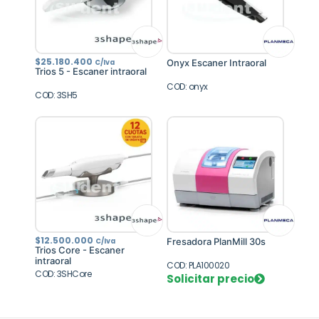
$
25.180.400
Onyx Escaner Intraoral
C/Iva
Trios 5 - Escaner intraoral
COD: onyx
COD: 3SH5
$
12.500.000
Fresadora PlanMill 30s
C/Iva
Trios Core - Escaner
intraoral
COD: PLA100020
COD: 3SHCore
Solicitar precio