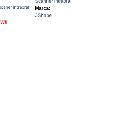
Scanner Intraoral
scaner intraoral
Marca:
3Shape
W!!