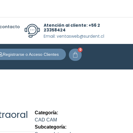
Atención al cliente:
+56 2
 contacto
23358424
Email: ventasweb@surdent.cl
0
Carrito
Registrarse o Acceso Clientes
traoral
Categoría:
CAD CAM
Subcategoría: