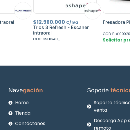
$
12.960.000
traoral
Fresadora Pl
C/Iva
Trios 3 Refresh - Escaner
intraoral
COD: PLA10002
COD: 3SH1648_
Solicitar pr
Nave
gación
Soporte
técnic
Home
Soporte técnico
venta
Tienda
Descarga App 
Contáctanos
remoto