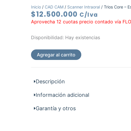
Inicio
/
CAD CAM
/
Scanner Intraoral
/ Trios Core – E
$
12.500.000
C/Iva
Aprovecha 12 cuotas precio contado vía FLO
Trios
Disponibilidad:
Hay existencias
Core
-
Agregar al carrito
Escaner
intraoral
cantidad
Descripción
Información adicional
Garantía y otros