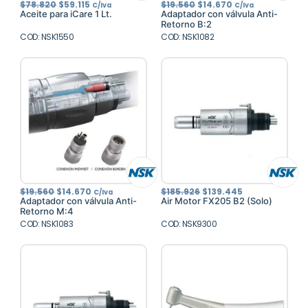
El
El
El
El
$
78.820
$
59.115
$
19.560
$
14.670
C/Iva
C/Iva
precio
precio
precio
precio
Aceite para iCare 1 Lt.
Adaptador con válvula Anti-
original
actual
original
actual
Retorno B:2
era:
es:
era:
es:
COD: NSK1550
$78.820.
$59.115.
COD: NSK1082
$19.560.
$14.670.
El
El
El
El
$
19.560
$
14.670
$
185.926
$
139.445
C/Iva
precio
precio
precio
precio
Adaptador con válvula Anti-
Air Motor FX205 B2 (Solo)
original
actual
original
actual
Retorno M:4
era:
es:
era:
es:
COD: NSK1083
$19.560.
$14.670.
COD: NSK9300
$185.926.
$139.445.