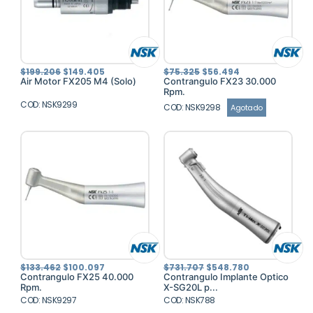
El
El
El
El
$
199.206
$
149.405
$
75.325
$
56.494
precio
precio
precio
precio
Air Motor FX205 M4 (Solo)
Contrangulo FX23 30.000
original
actual
original
actual
Rpm.
era:
es:
era:
es:
COD: NSK9299
$199.206.
$149.405.
$75.325.
$56.494.
COD: NSK9298
Agotado
El
El
El
El
$
133.462
$
100.097
$
731.707
$
548.780
precio
precio
precio
precio
Contrangulo FX25 40.000
Contrangulo Implante Optico
original
actual
original
actual
Rpm.
X-SG20L p...
era:
es:
era:
es:
COD: NSK9297
$133.462.
$100.097.
COD: NSK788
$731.707.
$548.780.