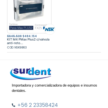
El
El
$
645.539
$
484.154
precio
precio
KIT M4 PMax Plus2 c/valvula
original
actual
anti-reto...
era:
es:
COD: NSK9863
$645.539.
$484.154.
Importadora y comercializadora de equipos e insumos
dentales.
+56 2 23358424