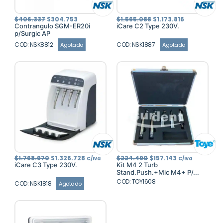
El
El
El
El
$
406.337
$
304.753
$
1.565.088
$
1.173.816
precio
precio
precio
precio
Contrangulo SGM-ER20i
iCare C2 Type 230V.
original
actual
original
actual
p/Surgic AP
era:
es:
era:
es:
$406.337.
$304.753.
$1.565.088.
$1.173.816.
COD: NSK8812
COD: NSK1887
Agotado
Agotado
El
El
El
El
$
1.768.970
$
1.326.728
$
224.490
$
157.143
C/Iva
C/Iva
precio
precio
precio
precio
iCare C3 Type 230V.
Kit M4 2 Turb
original
actual
original
actual
Stand.Push.+Mic M4+ P/...
era:
es:
era:
es:
$1.768.970.
$1.326.728.
COD: TOY1608
$224.490.
$157.143.
COD: NSK1818
Agotado