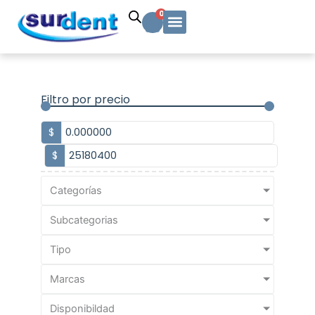
Ir
Carrito
0
al
contenido
Solicitud Cotización
Soporte Técnico
Info y contacto
Filtro por precio
$
$
Categorías
Subcategorias
Tipo
Marcas
Disponibildad