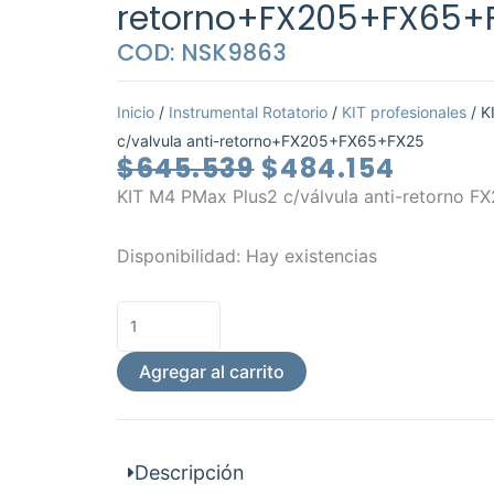
retorno+FX205+FX65+
COD: NSK9863
Inicio
/
Instrumental Rotatorio
/
KIT profesionales
/ K
c/valvula anti-retorno+FX205+FX65+FX25
El
El
$
645.539
$
484.154
precio
precio
KIT M4 PMax Plus2 c/válvula anti-retorno 
original
actua
era:
es:
KIT
Disponibilidad:
Hay existencias
$645.539.
$484.1
M4
PMax
Plus2
c/valvula
Agregar al carrito
anti-
retorno+FX205+FX65+FX25
cantidad
Descripción