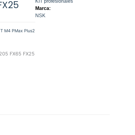
KIT profesionales
FX25
Marca:
NSK
IT M4 PMax Plus2
FX205 FX65 FX25
l
54.