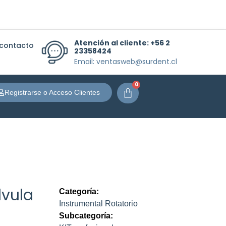
Atención al cliente:
+56 2
 contacto
23358424
Email: ventasweb@surdent.cl
0
Carrito
Registrarse o Acceso Clientes
lvula
Categoría:
Instrumental Rotatorio
Subcategoría: