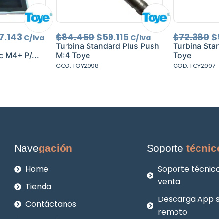
El
El
El
El
7.143
$
84.450
$
59.115
$
72.380
$
C/Iva
C/Iva
cio
precio
precio
precio
p
Turbina Standard Plus Push
Turbina Sta
ginal
actual
original
actual
o
 M4+ P/...
M:4 Toye
Toye
:
es:
era:
es:
e
COD: TOY2998
COD: TOY2997
4.490.
$157.143.
$84.450.
$59.115.
$
Nave
gación
Soporte
técnic
Home
Soporte técnico
venta
Tienda
Descarga App 
Contáctanos
remoto