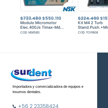
El
El
El
$
733.480
$
550.110
$
224.490
$
15
precio
precio
pre
Modulo Micromotor
Kit M4 2 Turb
original
actual
ori
Elec.400Js Timax-Md...
Stand.Push.+Mic
era:
es:
era
COD: NSK583
COD: TOY1608
$733.480.
$550.110.
$22
Importadora y comercializadora de equipos e
insumos dentales.
+56 2 23358424