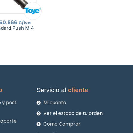
El
50.666
C/Iva
recio
precio
ndard Push M:4
riginal
actual
ra:
es:
72.380.
$50.666.
o
Servicio al
cliente
 y post
Mi cuenta
Ver el estado de tu orden
soporte
Como Comprar