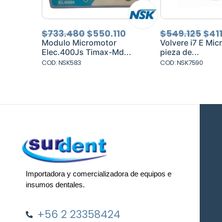
El
El
El
$
733.480
$
550.110
$
549.125
$
41
precio
precio
pre
Modulo Micromotor
Volvere i7 E Mic
original
actual
orig
Elec.400Js Timax-Md...
pieza de...
era:
es:
era:
COD: NSK583
COD: NSK7590
$733.480.
$550.110.
$54
Importadora y comercializadora de equipos e
insumos dentales.
+56 2 23358424