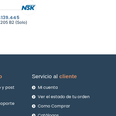
l
El
$
139.445
recio
precio
X205 B2 (Solo)
riginal
actual
ra:
es:
185.926.
$139.445.
o
Servicio al
cliente
 y post
Mi cuenta
Ver el estado de tu orden
soporte
Como Comprar
Catálogos