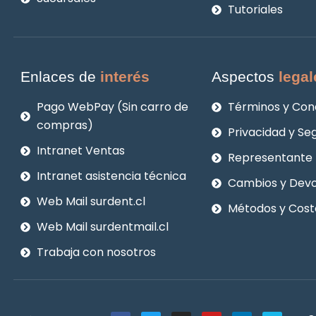
Tutoriales
Enlaces de
interés
Aspectos
legal
Pago WebPay (Sin carro de
Términos y Con
compras)
Privacidad y Se
Intranet Ventas
Representante 
Intranet asistencia técnica
Cambios y Devo
Web Mail surdent.cl
Métodos y Cost
Web Mail surdentmail.cl
Trabaja con nosotros
F
T
I
Y
L
V