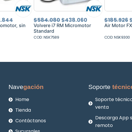
El
El
El
E
1.844
$
584.080
$
438.060
$
185.926
cio
precio
precio
precio
p
romotor, sin
Volvere i7 RM Micromotor
Air Motor F
inal
actual
original
actual
o
Standard
es:
era:
es:
e
COD: NSK7589
COD: NSK9300
9.125.
$411.844.
$584.080.
$438.060.
$
Nave
gación
Soporte
técnic
Home
Soporte técnico
venta
Tienda
Descarga App 
Contáctanos
remoto
Sucursales