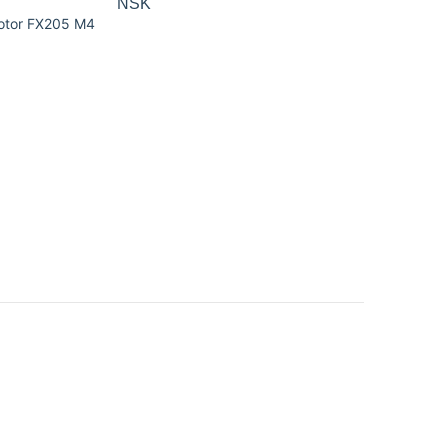
NSK
Motor FX205 M4
5.