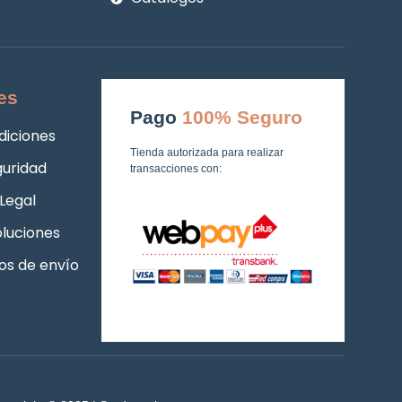
es
Pago
100% Seguro
diciones
Tienda autorizada para realizar
guridad
transacciones con:
Legal
luciones
os de envío