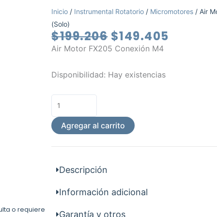
Inicio
/
Instrumental Rotatorio
/
Micromotores
/ Air 
(Solo)
El
El
$
199.206
$
149.405
precio
precio
Air Motor FX205 Conexión M4
original
actual
era:
es:
Air
Disponibilidad:
Hay existencias
$199.206.
$149.40
Motor
FX205
M4
(Solo)
Agregar al carrito
cantidad
Descripción
Información adicional
ulta o requiere
Garantía y otros