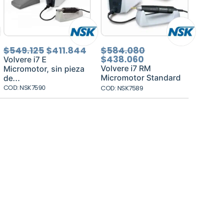
El
El
El
El
$
549.125
$
411.844
$
584.080
ecio
precio
precio
precio
precio
$
438.060
Volvere i7 E
tual
original
actual
actual
original
Volvere i7 RM
Micromotor, sin pieza
:
era:
es:
es:
era:
Micromotor Standard
de...
50.110.
$549.125.
$411.844.
$438.060.
$584.080.
COD: NSK7590
COD: NSK7589