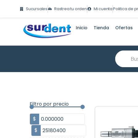
Ir
Sucursales
Rastrea tu orden
Mi cuenta
Politica de 
al
contenido
Inicio
Tienda
Ofertas
Búsqueda
de
producto
Filtro por precio
$
$