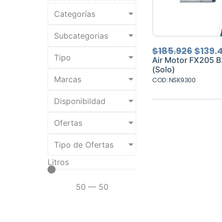
Categorías
Subcategorias
El
$
185.926
$
139.
Tipo
preci
Air Motor FX205 B
origin
(Solo)
era:
Marcas
COD: NSK9300
$185.
Disponibildad
Ofertas
Tipo de Ofertas
Litros
50
—
50