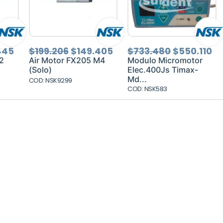
El
El
El
El
El
445
$
199.206
$
149.405
$
733.480
$
550.110
o
precio
precio
precio
precio
pr
2
Air Motor FX205 M4
Modulo Micromotor
al
actual
original
actual
original
ac
(Solo)
Elec.400Js Timax-
es:
era:
es:
era:
es
Md...
COD: NSK9299
926.
$139.445.
$199.206.
$149.405.
$733.480.
$5
COD: NSK583