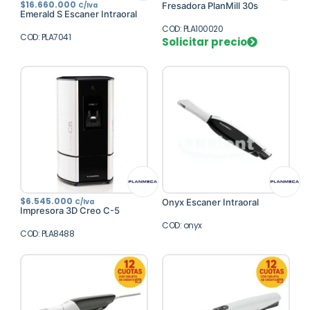
$
16.660.000
Fresadora PlanMill 30s
C/Iva
Emerald S Escaner Intraoral
COD: PLA100020
COD: PLA7041
Solicitar precio
$
6.545.000
Onyx Escaner Intraoral
C/Iva
Impresora 3D Creo C-5
COD: onyx
COD: PLA8488