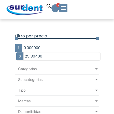
Ir
Carrito
0
al
contenido
Solicitud Cotización
Soporte Técnico
Info y contacto
Filtro por precio
$
$
Categorías
Subcategorias
Tipo
Marcas
Disponibildad