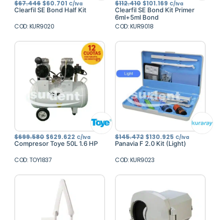
El
El
El
El
$
67.446
$
60.701
$
112.410
$
101.169
C/Iva
C/Iva
precio
precio
precio
precio
Clearfil SE Bond Half Kit
Clearfil SE Bond Kit Primer
original
actual
original
actual
6ml+5ml Bond
era:
es:
era:
es:
COD: KUR9020
$67.446.
$60.701.
COD: KUR9018
$112.410.
$101.169.
El
El
El
El
$
699.580
$
629.622
$
145.472
$
130.925
C/Iva
C/Iva
precio
precio
precio
precio
Compresor Toye 50L 1.6 HP
Panavia F 2.0 Kit (Light)
original
actual
original
actual
era:
es:
era:
es:
COD: TOY1837
$699.580.
$629.622.
COD: KUR9023
$145.472.
$130.925.