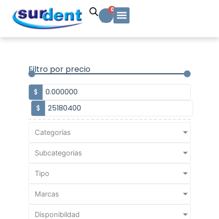
Ir
Carrito
0
al
contenido
Solicitud Cotización
Soporte Técnico
Info y contacto
Filtro por precio
$
$
Categorías
Subcategorias
Tipo
Marcas
Disponibildad