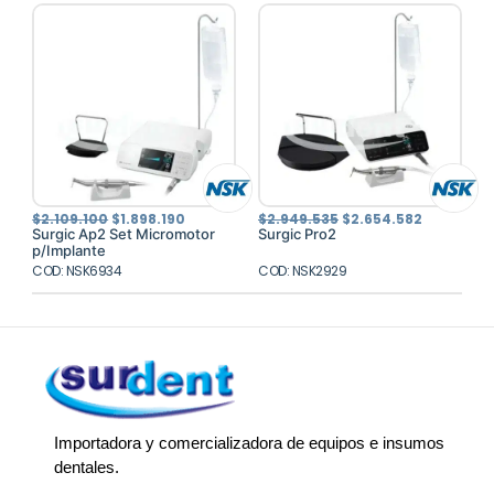
El
El
El
El
$
2.109.100
$
1.898.190
$
2.949.535
$
2.654.582
precio
precio
precio
precio
Surgic Ap2 Set Micromotor
Surgic Pro2
original
actual
original
actual
p/Implante
era:
es:
era:
es:
COD: NSK6934
$2.109.100.
$1.898.190.
COD: NSK2929
$2.949.535.
$2.654.58
Importadora y comercializadora de equipos e insumos
dentales.