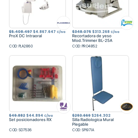
El
El
El
El
$
5.408.497
$
4.867.647
$
348.075
$
313.268
C/Iva
C/Iva
precio
precio
precio
precio
ProX DC Intraoral
Recortadora de yeso
original
actual
original
actual
Mod.Trimmer BL-25A
era:
es:
era:
es:
COD: PLA2860
$5.408.497.
$4.867.647.
COD: PRO4852
$348.075.
$313.268.
El
El
El
El
$
49.882
$
44.894
$
293.669
$
264.302
C/Iva
precio
precio
precio
precio
Set posicionadores RX
Silla Radiologica Mural
original
actual
original
actual
Plegable
era:
es:
era:
es:
COD: SD7536
$49.882.
$44.894.
COD: SPI971A
$293.669.
$264.302.