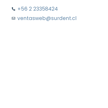
+56 2 23358424
ventasweb@surdent.cl