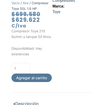
Compresores
Vacío
/
Aire
/ Compresor
Marca:
Toye 50L 1.6 HP
Toye
El
El
$
699.580
precio
precio
$
629.622
actual
original
C/Iva
es:
era:
Compresor Toye 210
$629.622.
$699.580.
lts/min y tanque 50 litros.
Compresor
Disponibilidad:
Hay
Toye
existencias
50L
1.6
HP
cantidad
Agregar al carrito
Descripción