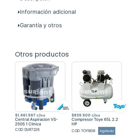
Información adicional
Garantía y otros
Otros productos
$
1.461.597
$
839.500
C/Iva
C/Iva
Central Aspiracion VS-
Compresor Toye 65L 2.2
250S 1 Clinica
HP
COD: DUR7226
COD: TOY1838
Agotado