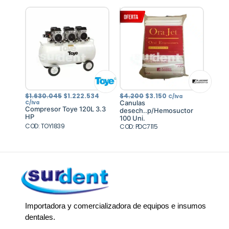
El
El
El
El
$
1.630.045
$
1.222.534
$
4.200
$
3.150
C/Iva
precio
precio
precio
precio
Canulas
C/Iva
original
actual
original
actual
Compresor Toye 120L 3.3
desech..p/Hemosuctor
era:
es:
era:
es:
HP
100 Uni.
$1.630.045.
$1.222.534.
$4.200.
$3.150.
COD: TOY1839
COD: PDC7115
Importadora y comercializadora de equipos e insumos
dentales.