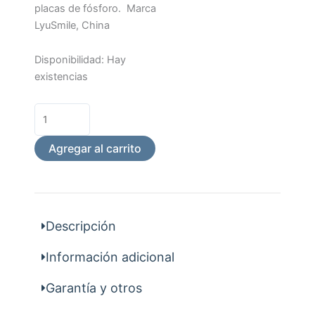
$49.882.
$44.894.
placas de fósforo. Marca
LyuSmile, China
Set
Disponibilidad:
Hay
posicionadores
existencias
RX
cantidad
Agregar al carrito
Descripción
Información adicional
Garantía y otros