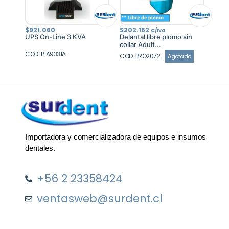
$
921.060
$
202.162
C/Iva
UPS On-Line 3 KVA
Delantal libre plomo sin
collar Adult...
COD: PLA9331A
COD: PRO2072
Agotado
Importadora y comercializadora de equipos e insumos
dentales.
+56 2 23358424
ventasweb@surdent.cl