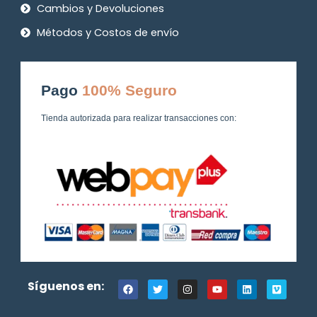
Cambios y Devoluciones
Métodos y Costos de envío
Pago
100% Seguro
Tienda autorizada para realizar transacciones con:
F
T
I
Y
L
V
Síguenos en:
a
w
n
o
i
i
c
i
s
u
n
m
e
t
t
t
k
e