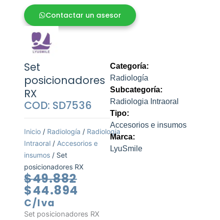
Contactar un asesor
Set
Categoría:
posicionadores
Radiología
Subcategoría:
RX
Radiologia Intraoral
COD: SD7536
Tipo:
Accesorios e insumos
Inicio
/
Radiología
/
Radiologia
Marca:
Intraoral
/
Accesorios e
LyuSmile
insumos
/ Set
posicionadores RX
El
El
$
49.882
precio
precio
$
44.894
original
actual
C/Iva
era:
es:
Set posicionadores RX