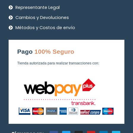
Representante Legal
Cambios y Devoluciones
Métodos y Costos de envío
Pago
100% Seguro
Tienda autorizada para realizar transacciones con:
F
T
I
Y
L
V