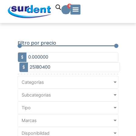
Ir
Carrito
0
al
contenido
Solicitud Cotización
Soporte Técnico
Info y contacto
Filtro por precio
$
$
Categorías
Subcategorias
Tipo
Marcas
Disponibildad