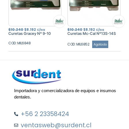
El
El
El
El
$
10.240
$
8.192
$
10.240
$
8.192
C/Iva
C/Iva
precio
precio
precio
precio
Curetas Gracey Nº 9-10
Curetas Mc-Cal Nº13S-14S
original
actual
original
actual
era:
es:
era:
es:
COD: MIL6848
$10.240.
$8.192.
$10.240.
$8.192.
COD: MIL6852
Agotado
Importadora y comercializadora de equipos e insumos
dentales.
+56 2 23358424
ventasweb@surdent.cl