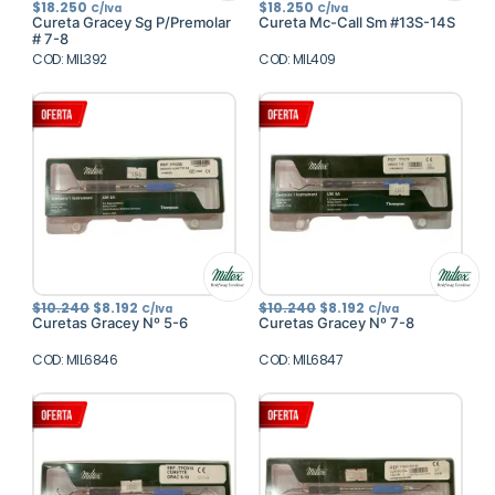
$
18.250
$
18.250
C/Iva
C/Iva
Cureta Gracey Sg P/Premolar
Cureta Mc-Call Sm #13S-14S
# 7-8
COD: MIL392
COD: MIL409
El
El
El
El
$
10.240
$
8.192
$
10.240
$
8.192
C/Iva
C/Iva
precio
precio
precio
precio
Curetas Gracey Nº 5-6
Curetas Gracey Nº 7-8
original
actual
original
actual
era:
es:
era:
es:
COD: MIL6846
$10.240.
$8.192.
COD: MIL6847
$10.240.
$8.192.