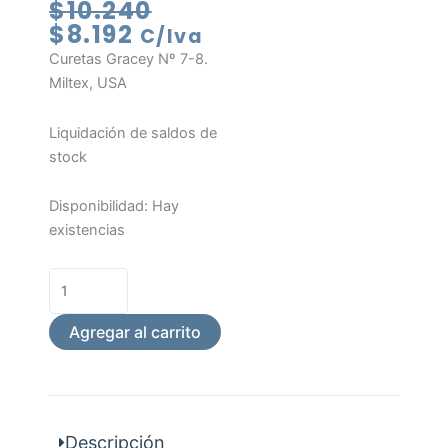
El
El
$
10.240
precio
precio
$
8.192
C/Iva
actual
original
Curetas Gracey Nº 7-8.
es:
era:
Miltex, USA
$8.192.
$10.240.
Liquidación de saldos de
stock
Curetas
Disponibilidad:
Hay
Gracey
existencias
Nº
7-
8
cantidad
Agregar al carrito
Descripción