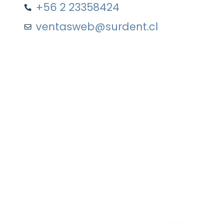
+56 2 23358424
ventasweb@surdent.cl