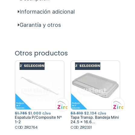
Información adicional
Garantía y otros
Otros productos
El
El
El
El
$
1.785
$
1.000
$
3.810
$
2.134
C/Iva
C/Iva
precio
precio
precio
precio
Espatula P/Composite Nº
Tapa Transp. Bandeja Mini
original
actual
original
actual
1-2
24.5 x 16.6...
era:
es:
era:
es:
COD: ZIR2764
$1.785.
$1.000.
COD: ZIR2331
$3.810.
$2.134.