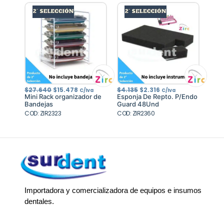
El
El
El
El
$
27.640
$
15.478
$
4.135
$
2.316
C/Iva
C/Iva
precio
precio
precio
precio
Mini Rack organizador de
Esponja De Repto. P/Endo
original
actual
original
actual
Bandejas
Guard 48Und
era:
es:
era:
es:
COD: ZIR2323
$27.640.
$15.478.
COD: ZIR2360
$4.135.
$2.316.
Importadora y comercializadora de equipos e insumos
dentales.