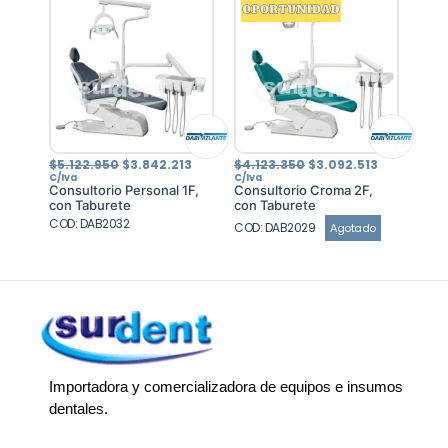
El
El
El
El
$
5.122.950
$
3.842.213
$
4.123.350
$
3.092.513
precio
precio
precio
precio
C/Iva
C/Iva
original
actual
original
actual
Consultorio Personal 1F,
Consultorio Croma 2F,
era:
es:
era:
es:
con Taburete
con Taburete
$5.122.950.
$3.842.213.
$4.123.350.
$3.092.513
COD: DAB2032
COD: DAB2029
Agotado
Importadora y comercializadora de equipos e insumos
dentales.