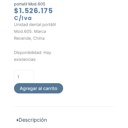
portatil Mod.605
$
1.526.175
C/Iva
Unidad dental portátil
Mod.605. Marca
Recende, China
Unidad
Disponibilidad:
Hay
dental
existencias
portatil
Mod.605
cantidad
Agregar al carrito
Descripción