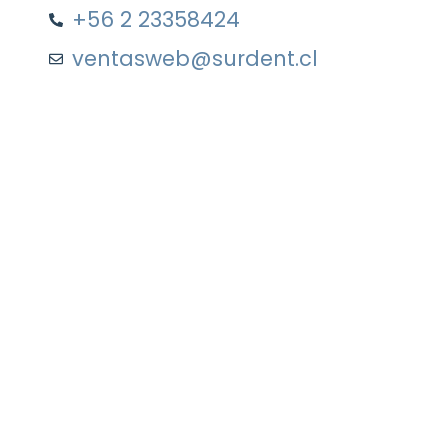
+56 2 23358424
ventasweb@surdent.cl