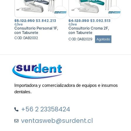
El
El
El
El
$
5.122.950
$
3.842.213
$
4.123.350
$
3.092.513
precio
precio
precio
precio
C/Iva
C/Iva
original
actual
original
actual
Consultorio Personal 1F,
Consultorio Croma 2F,
era:
es:
era:
es:
con Taburete
con Taburete
$5.122.950.
$3.842.213.
$4.123.350.
$3.092.513
COD: DAB2032
COD: DAB2029
Agotado
Importadora y comercializadora de equipos e insumos
dentales.
+56 2 23358424
ventasweb@surdent.cl