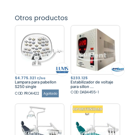
Otros productos
$
4.775.321
$
233.125
C/Iva
Lampara para pabellon
Estabilizador de voltaje
S250 single
para sillon ...
COD: DAB4455-1
COD: PRO4422
Agotado