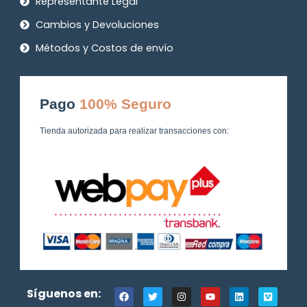
Representante Legal
Cambios y Devoluciones
Métodos y Costos de envío
Pago
100% Seguro
Tienda autorizada para realizar transacciones con:
F
T
I
Y
L
V
Síguenos en:
a
w
n
o
i
i