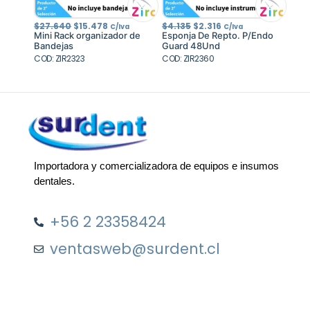
El
El
El
El
$
27.640
$
15.478
$
4.135
$
2.316
C/Iva
C/Iva
precio
precio
precio
precio
Mini Rack organizador de
Esponja De Repto. P/Endo
original
actual
original
actual
Bandejas
Guard 48Und
era:
es:
era:
es:
COD: ZIR2323
$27.640.
$15.478.
COD: ZIR2360
$4.135.
$2.316.
Importadora y comercializadora de equipos e insumos
dentales.
+56 2 23358424
ventasweb@surdent.cl