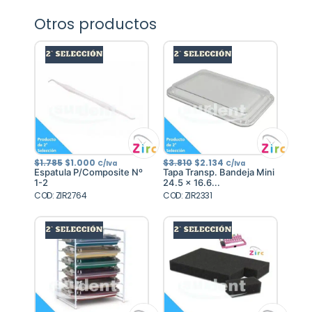
Otros productos
El
El
El
El
$
1.785
$
1.000
$
3.810
$
2.134
C/Iva
C/Iva
precio
precio
precio
precio
Espatula P/Composite Nº
Tapa Transp. Bandeja Mini
original
actual
original
actual
1-2
24.5 x 16.6...
era:
es:
era:
es:
COD: ZIR2764
$1.785.
$1.000.
COD: ZIR2331
$3.810.
$2.134.