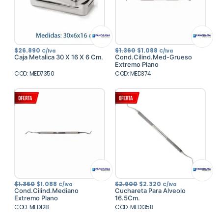
El
El
$
26.890
$
1.360
$
1.088
C/Iva
C/Iva
precio
precio
Caja Metalica 30 X 16 X 6 Cm.
Cond.Cilind.Med-Grueso
original
actual
Extremo Plano
era:
es:
COD: MED7350
COD: MED374
$1.360.
$1.088.
El
El
El
El
$
1.360
$
1.088
$
2.900
$
2.320
C/Iva
C/Iva
precio
precio
precio
precio
Cond.Cilind.Mediano
Cuchareta Para Alveolo
original
actual
original
actual
Extremo Plano
16.5Cm.
era:
es:
era:
es:
COD: MED128
$1.360.
$1.088.
COD: MED1358
$2.900.
$2.320.