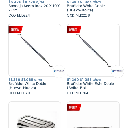
El
El
El
El
$
5.470
$
4.376
$
1.360
$
1.088
C/Iva
C/Iva
precio
precio
precio
precio
Bandeja Acero Inox.20 X 10 X
Bruñidor White Doble
original
actual
original
actual
2 Cm.
(Huevo-Bolita)
era:
es:
era:
es:
COD: MED2271
$5.470.
$4.376.
COD: MED2238
$1.360.
$1.088.
El
El
El
El
$
1.360
$
1.088
$
1.360
$
1.088
C/Iva
C/Iva
precio
precio
precio
precio
Bruñidor White Doble
Bruñidor White Esfe.Doble
original
actual
original
actual
(Huevo-Huevo)
(Bolita-Bol...
era:
es:
era:
es:
COD: MED1619
$1.360.
$1.088.
COD: MED764
$1.360.
$1.088.