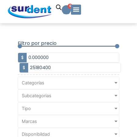
Ir
Carrito
0
al
contenido
Solicitud Cotización
Soporte Técnico
Info y contacto
Filtro por precio
$
$
Categorías
Subcategorias
Tipo
Marcas
Disponibildad