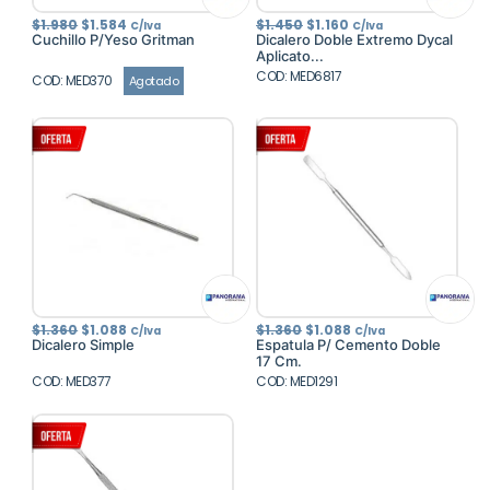
El
El
El
El
$
1.980
$
1.584
$
1.450
$
1.160
C/Iva
C/Iva
precio
precio
precio
precio
Cuchillo P/Yeso Gritman
Dicalero Doble Extremo Dycal
original
actual
original
actual
Aplicato...
era:
es:
era:
es:
$1.980.
$1.584.
COD: MED6817
$1.450.
$1.160.
COD: MED370
Agotado
El
El
El
El
$
1.360
$
1.088
$
1.360
$
1.088
C/Iva
C/Iva
precio
precio
precio
precio
Dicalero Simple
Espatula P/ Cemento Doble
original
actual
original
actual
17 Cm.
era:
es:
era:
es:
COD: MED377
$1.360.
$1.088.
COD: MED1291
$1.360.
$1.088.