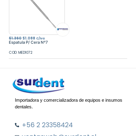
El
El
$
1.360
$
1.088
C/Iva
precio
precio
Espatula P/ Cera Nº7
original
actual
era:
es:
COD: MED1072
$1.360.
$1.088.
Importadora y comercializadora de equipos e insumos
dentales.
+56 2 23358424