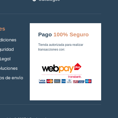
es
Pago
100% Seguro
diciones
Tienda autorizada para realizar
guridad
transacciones con:
Legal
luciones
os de envío