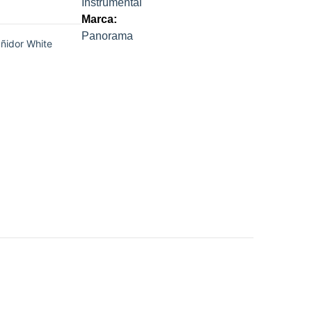
Instrumental
Marca:
Panorama
uñidor White