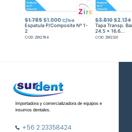
El
El
El
$
1.785
$
1.000
$
3.810
$
2.134
C/Iva
precio
precio
precio
Espatula P/Composite Nº 1-
Tapa Transp. Ba
original
actual
origin
2
24.5 x 16.6...
era:
es:
era:
COD: ZIR2764
COD: ZIR2331
$1.785.
$1.000.
$3.810
Importadora y comercializadora de equipos e
insumos dentales.
+56 2 23358424