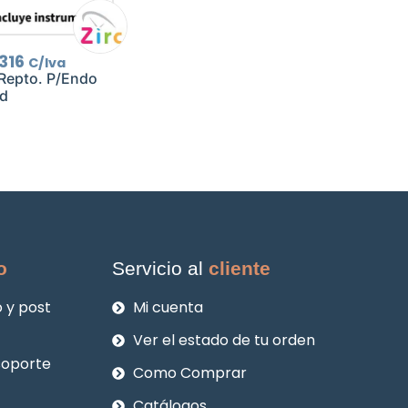
El
316
C/Iva
cio
precio
Repto. P/Endo
ginal
actual
d
:
es:
135.
$2.316.
o
Servicio al
cliente
 y post
Mi cuenta
Ver el estado de tu orden
soporte
Como Comprar
Catálogos