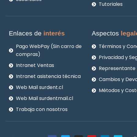
Tutoriales
Enlaces de
interés
Aspectos
legal
Pago WebPay (Sin carro de
Términos y Con
compras)
Privacidad y Se
Intranet Ventas
Representante 
Intranet asistencia técnica
Cambios y Devo
Web Mail surdent.cl
Métodos y Cost
Web Mail surdentmail.cl
Trabaja con nosotros
F
T
I
Y
L
V