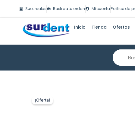
Ir
Sucursales
Rastrea tu orden
Mi cuenta
Politica de 
al
contenido
Inicio
Tienda
Ofertas
Búsqueda
de
producto
¡Oferta!