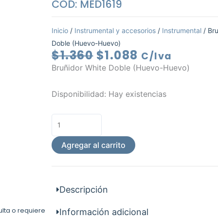
COD: MED1619
Inicio
/
Instrumental y accesorios
/
Instrumental
/ Br
Doble (Huevo-Huevo)
El
El
$
1.360
$
1.088
C/Iva
precio
precio
Bruñidor White Doble (Huevo-Huevo)
original
actual
era:
es:
Bruñidor
Disponibilidad:
Hay existencias
$1.360.
$1.088.
White
Doble
(Huevo-
Huevo)
Agregar al carrito
cantidad
Descripción
ulta o requiere
Información adicional