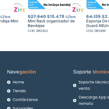
El
El
El
El
$
27.640
$
15.478
$
4.135
$
2.
C/Iva
C/Iva
precio
precio
precio
pre
ndeja Mini
Mini Rack organizador de
Esponja De 
al
actual
original
actual
ori
Bandejas
Guard 48Un
es:
era:
es:
era
COD: ZIR2323
COD: ZIR2360
.
$2.134.
$27.640.
$15.478.
$4.
Nave
gación
Soporte
técnic
Home
Soporte técnico
venta
Tienda
Descarga App 
Contáctanos
remoto
Sucursales