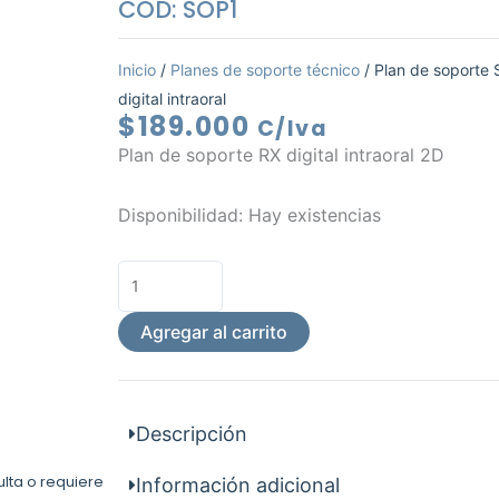
COD: SOP1
Inicio
/
Planes de soporte técnico
/ Plan de soporte
digital intraoral
$
189.000
C/Iva
Plan de soporte RX digital intraoral 2D
Plan
Disponibilidad:
Hay existencias
de
soporte
Software
RX
Agregar al carrito
digital
intraoral
cantidad
Descripción
ulta o requiere
Información adicional