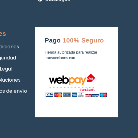
es
Pago
100% Seguro
diciones
Tienda autorizada para realizar
guridad
transacciones con:
Legal
luciones
os de envío