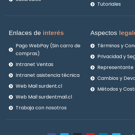
Tutoriales
Enlaces de
interés
Aspectos
legal
Pago WebPay (Sin carro de
Términos y Con
compras)
Privacidad y Se
Intranet Ventas
Representante 
Intranet asistencia técnica
Cambios y Devo
Web Mail surdent.cl
Métodos y Cost
Web Mail surdentmail.cl
Trabaja con nosotros
F
T
I
Y
L
V