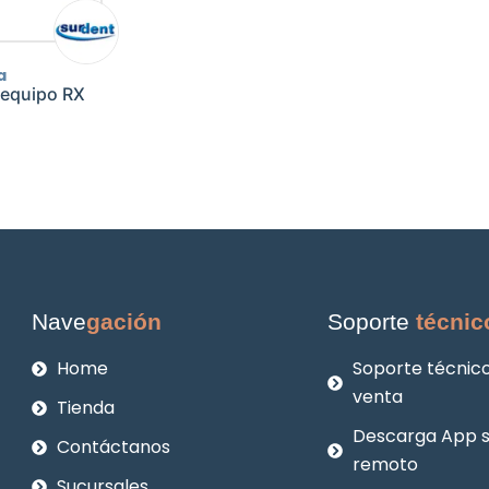
a
 equipo RX
Nave
gación
Soporte
técnic
Home
Soporte técnico
venta
Tienda
Descarga App 
Contáctanos
remoto
Sucursales