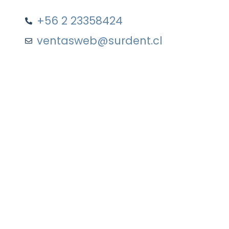
+56 2 23358424
ventasweb@surdent.cl