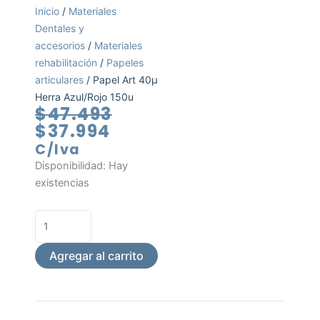
Inicio
/
Materiales
Dentales y
accesorios
/
Materiales
rehabilitación
/
Papeles
articulares
/ Papel Art 40µ
Herra Azul/Rojo 150u
El
El
$
47.493
precio
precio
$
37.994
actual
original
C/Iva
es:
era:
Papel
Disponibilidad:
Hay
$37.994.
$47.493.
Art
existencias
40µ
Herra
Azul/Rojo
150u
Agregar al carrito
cantidad