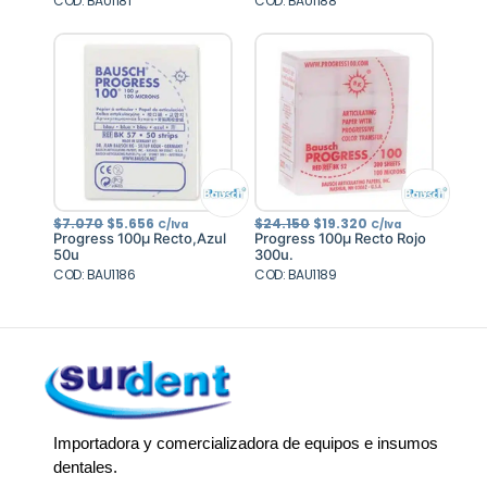
COD: BAU1181
$23.940.
$19.152.
COD: BAU1188
$33.645.
$26.916.
El
El
El
El
$
7.070
$
5.656
$
24.150
$
19.320
C/Iva
C/Iva
precio
precio
precio
precio
Progress 100µ Recto,Azul
Progress 100µ Recto Rojo
original
actual
original
actual
50u
300u.
era:
es:
era:
es:
COD: BAU1186
$7.070.
$5.656.
COD: BAU1189
$24.150.
$19.320.
Importadora y comercializadora de equipos e insumos
dentales.