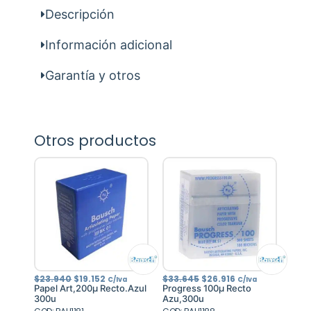
Descripción
Información adicional
Garantía y otros
Otros productos
El
El
El
El
$
23.940
$
19.152
$
33.645
$
26.916
C/Iva
C/Iva
precio
precio
precio
precio
Papel Art,200µ Recto.Azul
Progress 100µ Recto
original
actual
original
actual
300u
Azu,300u
era:
es:
era:
es: