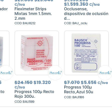
o
precio
precio
precio
precio
precio
$
1.599.360
C/Iva
C/Iva
al
actual
original
actual
original
actual
ador
Fleximeter Strips
Occlusense,
es:
era:
es:
era:
es:
Mixtas 1mm 1.5mm.
dispositivo de oclusión
00.
$35.360.
$29.800.
$23.840.
$1.999.200
$1.599.360
2.mm
d...
COD: BAU8212
COD: BAU_oclu
El
El
El
El
El
6
$
24.150
$
19.320
$
7.070
$
5.656
C/Iva
precio
precio
precio
precio
precio
Progress 100µ
C/Iva
al
actual
original
actual
original
actual
cto
Progress 100µ Recto
Recto,Azul 50u
es:
era:
es:
era:
es:
Rojo 300u.
COD: BAU1186
5.
$26.916.
$24.150.
$19.320.
$7.070.
$5.656
COD: BAU1189