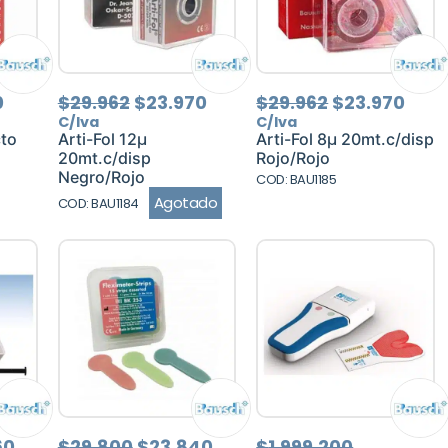
El
El
El
El
El
0
$
29.962
$
23.970
$
29.962
$
23.970
precio
precio
precio
precio
prec
C/Iva
C/Iva
l
actual
original
actual
original
actu
cto
Arti-Fol 12µ
Arti-Fol 8µ 20mt.c/disp
es:
era:
es:
era:
es:
20mt.c/disp
Rojo/Rojo
.
$10.600.
$29.962.
$23.970.
$29.962.
$23.
Negro/Rojo
COD: BAU1185
Agotado
COD: BAU1184
El
El
El
El
El
60
$
29.800
$
23.840
$
1.999.200