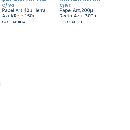
precio
precio
precio
precio
C/Iva
C/Iva
original
actual
original
actual
Papel Art 40µ Herra
Papel Art,200µ
era:
es:
era:
es:
Azul/Rojo 150u
Recto.Azul 300u
.
.
$47.493.
$37.994.
$23.940.
$19.152.
COD: BAU1194
COD: BAU1181
.