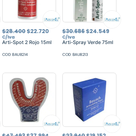
El
El
El
El
$
28.400
$
22.720
$
30.686
$
24.549
io
precio
precio
precio
precio
C/Iva
C/Iva
al
original
actual
original
actual
Arti-Spot 2 Rojo 15ml
Arti-Spray Verde 75ml
era:
es:
era:
es:
970.
$28.400.
$22.720.
$30.686.
$24.549.
COD: BAU8214
COD: BAU8213
El
El
El
El
$
47.493
$
37.994
$
23.940
$
19.152