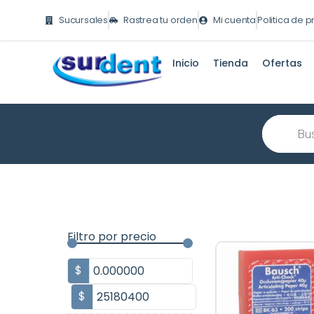
Ir
Sucursales
Rastrea tu orden
Mi cuenta
Politica de 
al
contenido
Inicio
Tienda
Ofertas
Búsqueda
de
producto
Filtro por precio
$
$