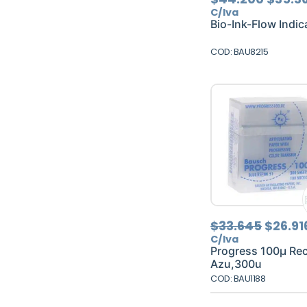
preci
C/Iva
origin
Bio-Ink-Flow Indic
era:
$44.2
COD: BAU8215
El
$
33.645
$
26.91
precio
C/Iva
origin
Progress 100µ Re
era:
Azu,300u
$33.64
COD: BAU1188