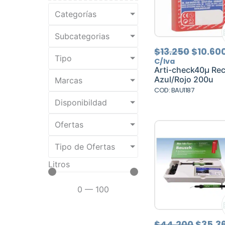
Categorías
Subcategorias
El
$
13.250
$
10.60
Tipo
precio
C/Iva
origina
Arti-check40µ Re
era:
Azul/Rojo 200u
Marcas
$13.250
COD: BAU1187
Disponibildad
Ofertas
Tipo de Ofertas
Litros
0
—
100
El
$
44.200
$
35.3