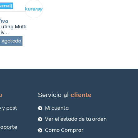
/Iva
uting Multi
v...
Agotado
o
Servicio al
cliente
 y post
Mi cuenta
Ver el estado de tu orden
soporte
Como Comprar