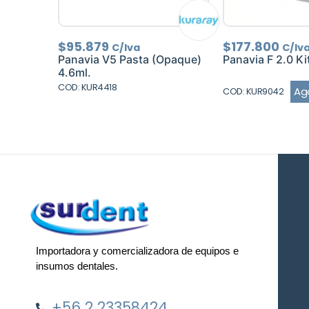
$
95.879
$
177.800
C/Iva
C/Iv
Panavia V5 Pasta (Opaque)
Panavia F 2.0 K
4.6ml.
COD: KUR4418
Ag
COD: KUR9042
Importadora y comercializadora de equipos e
insumos dentales.
+56 2 23358424