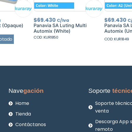
$
69.430
$
69.430
a
C/Iva
C
it (Opaque)
Panavia SA Luting Multi
Panavia SA L
Automix (White)
Automix (Uni
COD: KUR1850
otado
COD: KUR1849
Nave
gación
Soporte
técnic
Home
Soporte técnico
venta
Tienda
Descarga App 
Contáctanos
remoto