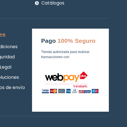
Catálogos
es
Pago
100% Seguro
diciones
Tienda autorizada para realizar
guridad
transacciones con:
Legal
luciones
os de envío