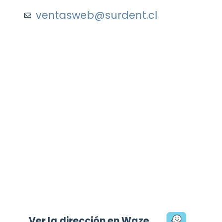
ventasweb@surdent.cl
Ver la dirección en Waze