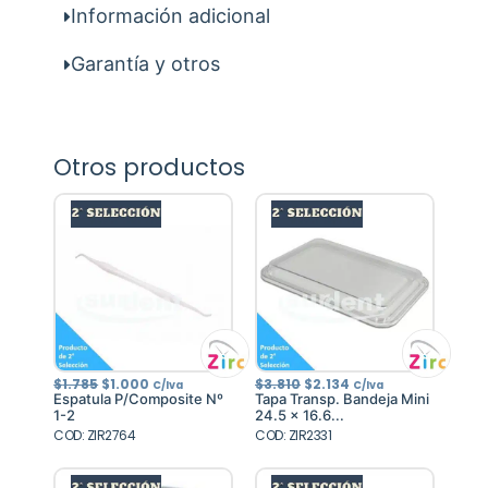
Información adicional
Garantía y otros
Otros productos
El
El
El
El
$
1.785
$
1.000
$
3.810
$
2.134
C/Iva
C/Iva
precio
precio
precio
precio
Espatula P/Composite Nº
Tapa Transp. Bandeja Mini
original
actual
original
actual
1-2
24.5 x 16.6...
era:
es:
era:
es:
COD: ZIR2764
$1.785.
$1.000.
COD: ZIR2331
$3.810.
$2.134.