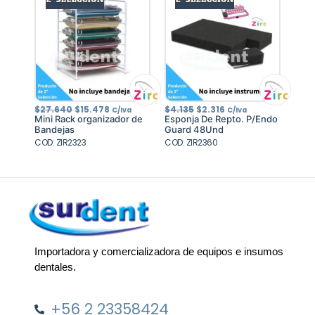
El
El
El
El
$
27.640
$
15.478
$
4.135
$
2.316
C/Iva
C/Iva
precio
precio
precio
precio
Mini Rack organizador de
Esponja De Repto. P/Endo
original
actual
original
actual
Bandejas
Guard 48Und
era:
es:
era:
es:
COD: ZIR2323
$27.640.
$15.478.
COD: ZIR2360
$4.135.
$2.316.
Importadora y comercializadora de equipos e insumos
dentales.
+56 2 23358424