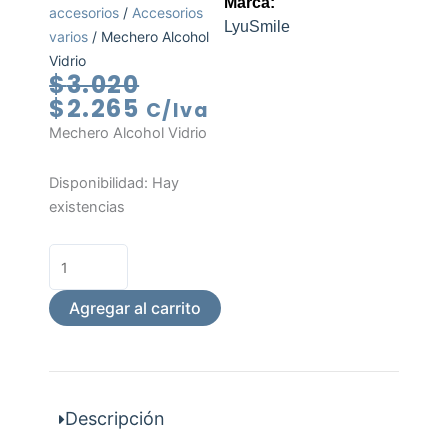
Marca:
accesorios
/
Accesorios
LyuSmile
varios
/ Mechero Alcohol
Vidrio
El
El
$
3.020
precio
precio
$
2.265
C/Iva
original
actual
Mechero Alcohol Vidrio
era:
es:
$3.020.
$2.265.
Mechero
Disponibilidad:
Hay
Alcohol
existencias
Vidrio
cantidad
Agregar al carrito
Descripción