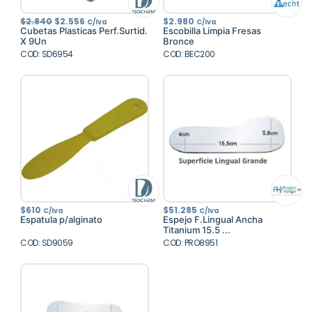
El
El
$
2.840
$
2.556
$
2.980
C/Iva
C/Iva
precio
precio
Cubetas Plasticas Perf.Surtid.
Escobilla Limpia Fresas
original
actual
X 9Un
Bronce
era:
es:
COD: SD6954
$2.840.
$2.556.
COD: BEC200
$
610
$
51.285
C/Iva
C/Iva
Espatula p/alginato
Espejo F.Lingual Ancha
Titanium 15.5 ...
COD: SD9059
COD: PRO8951