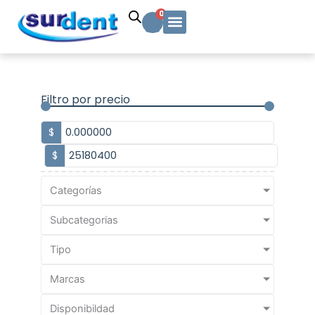
Ir
Carrito
0
al
contenido
Solicitud Cotización
Soporte Técnico
Info y contacto
Filtro por precio
$
$
Categorías
Subcategorias
Tipo
Marcas
Disponibildad