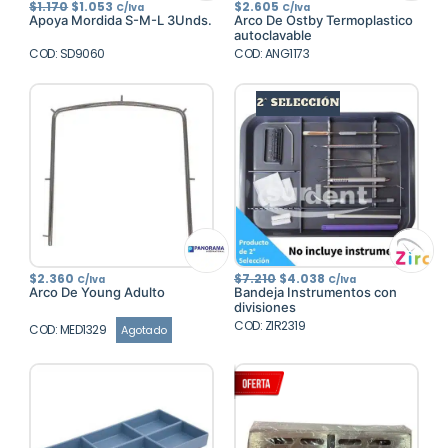
El
El
$
1.170
$
1.053
$
2.605
C/Iva
C/Iva
precio
precio
Apoya Mordida S-M-L 3Unds.
Arco De Ostby Termoplastico
original
actual
autoclavable
era:
es:
COD: SD9060
$1.170.
$1.053.
COD: ANG1173
El
El
$
2.360
$
7.210
$
4.038
C/Iva
C/Iva
precio
precio
Arco De Young Adulto
Bandeja Instrumentos con
original
actual
divisiones
era:
es:
COD: ZIR2319
$7.210.
$4.038.
COD: MED1329
Agotado