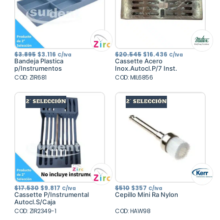
El
El
El
El
$
3.895
$
3.116
$
20.545
$
16.436
C/Iva
C/Iva
precio
precio
precio
precio
Bandeja Plastica
Cassette Acero
original
actual
original
actual
p/Instrumentos
Inox.Autocl.P/7 Inst.
era:
es:
era:
es:
COD: ZIR681
$3.895.
$3.116.
COD: MIL6856
$20.545.
$16.436.
El
El
El
El
$
17.530
$
9.817
$
510
$
357
C/Iva
C/Iva
precio
precio
precio
precio
Cassette P/Instrumental
Cepillo Mini Ra Nylon
original
actual
original
actual
Autocl.S/Caja
era:
es:
era:
es:
COD: ZIR2349-1
$17.530.
$9.817.
COD: HAW98
$510.
$357.