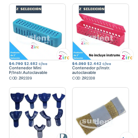
El
El
El
El
$
4.790
$
2.682
$
4.360
$
2.442
C/Iva
C/Iva
precio
precio
precio
precio
Contenedor Mini
Contenedor p/Instr.
original
actual
original
actual
P/Instr.Autoclavable
autoclavable
era:
es:
era:
es:
COD: ZIR2339
$4.790.
$2.682.
COD: ZIR2338
$4.360.
$2.442.