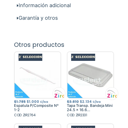
Información adicional
Garantía y otros
Otros productos
El
El
El
El
$
1.785
$
1.000
$
3.810
$
2.134
C/Iva
C/Iva
precio
precio
precio
precio
Espatula P/Composite Nº
Tapa Transp. Bandeja Mini
original
actual
original
actual
1-2
24.5 x 16.6...
era:
es:
era:
es:
COD: ZIR2764
$1.785.
$1.000.
COD: ZIR2331
$3.810.
$2.134.