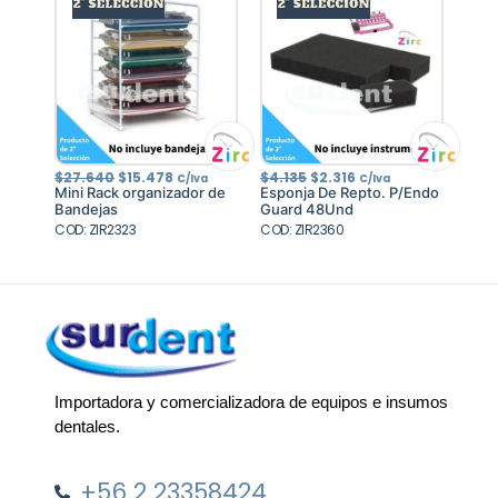
El
El
El
El
$
27.640
$
15.478
$
4.135
$
2.316
C/Iva
C/Iva
precio
precio
precio
precio
Mini Rack organizador de
Esponja De Repto. P/Endo
original
actual
original
actual
Bandejas
Guard 48Und
era:
es:
era:
es:
COD: ZIR2323
$27.640.
$15.478.
COD: ZIR2360
$4.135.
$2.316.
Importadora y comercializadora de equipos e insumos
dentales.
+56 2 23358424