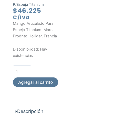
P/Espejo Titanium
$
46.225
C/Iva
Mango Articulado Para
Espejo Titanium. Marca
Prodnto Holliger, Francia
Mango
Disponibilidad:
Hay
Articulado
existencias
P/Espejo
Titanium
cantidad
Agregar al carrito
Descripción