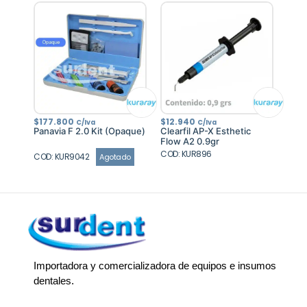
$
177.800
$
12.940
C/Iva
C/Iva
Panavia F 2.0 Kit (Opaque)
Clearfil AP-X Esthetic
Flow A2 0.9gr
COD: KUR896
COD: KUR9042
Agotado
Importadora y comercializadora de equipos e insumos
dentales.