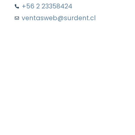
+56 2 23358424
ventasweb@surdent.cl