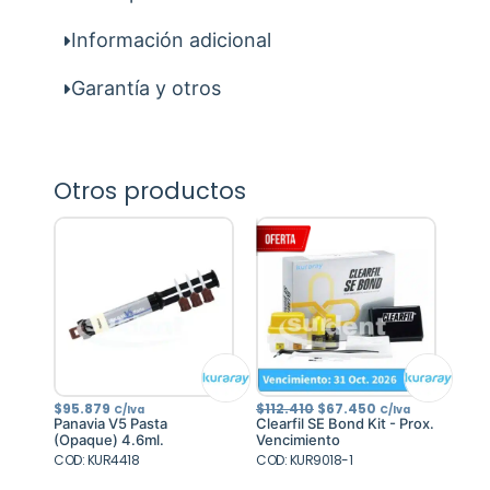
Información adicional
Garantía y otros
Otros productos
El
El
$
95.879
$
112.410
$
67.450
C/Iva
C/Iva
precio
precio
Panavia V5 Pasta
Clearfil SE Bond Kit - Prox.
original
actual
(Opaque) 4.6ml.
Vencimiento
era:
es:
COD: KUR4418
COD: KUR9018-1
$112.410.
$67.450.