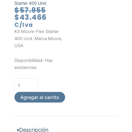
Starter 400 Und.
El
El
$
57.955
precio
precio
$
43.466
original
actual
C/Iva
era:
es:
Kit Moore-Flex Starter
$57.955.
$43.466.
400 Und. Marca Moore,
USA
Kit
Disponibilidad:
Hay
Moore-
existencias
Flex
Starter
400
Und.
Agregar al carrito
cantidad
Descripción