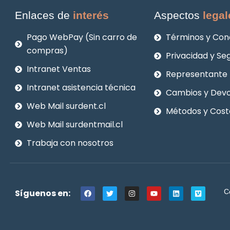
Enlaces de
interés
Aspectos
legal
Pago WebPay (Sin carro de
Términos y Con
compras)
Privacidad y Se
Intranet Ventas
Representante 
Intranet asistencia técnica
Cambios y Devo
Web Mail surdent.cl
Métodos y Cost
Web Mail surdentmail.cl
Trabaja con nosotros
F
T
I
Y
L
V
Síguenos en:
C
a
w
n
o
i
i
c
i
s
u
n
m
e
t
t
t
k
e
b
t
a
u
e
o
o
e
g
b
d