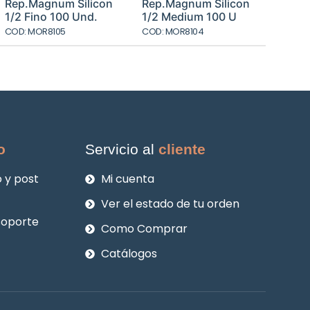
l
original
actual
original
actual
Rep.Magnum Silicon
Rep.Magnum Silicon
era:
es:
era:
es:
1/2 Fino 100 Und.
1/2 Medium 100 U
3.
$10.060.
$7.545.
$10.060.
$7.545.
COD: MOR8105
COD: MOR8104
o
Servicio al
cliente
 y post
Mi cuenta
Ver el estado de tu orden
soporte
Como Comprar
Catálogos