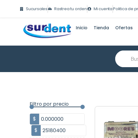
Ir
Sucursales
Rastrea tu orden
Mi cuenta
Politica de 
al
contenido
Inicio
Tienda
Ofertas
Búsqueda
de
producto
Filtro por precio
$
$