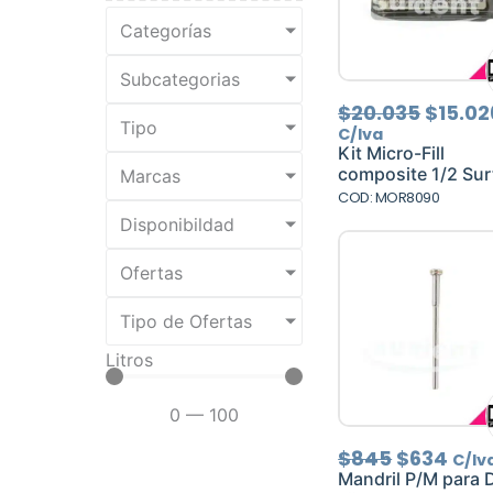
Categorías
Subcategorias
El
$
20.035
$
15.02
Tipo
precio
C/Iva
origin
Kit Micro-Fill
era:
composite 1/2 Surt.
Marcas
$20.03
COD: MOR8090
Disponibildad
Ofertas
Tipo de Ofertas
Litros
0
—
100
El
El
$
845
$
634
C/Iv
precio
prec
Mandril P/M para 