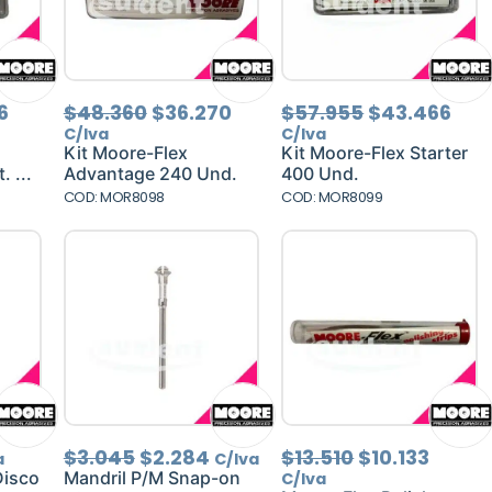
El
El
El
El
El
6
$
48.360
$
36.270
$
57.955
$
43.466
precio
precio
precio
precio
pre
C/Iva
C/Iva
al
actual
original
actual
original
act
Kit Moore-Flex
Kit Moore-Flex Starter
es:
era:
es:
era:
es:
 ...
Advantage 240 Und.
400 Und.
5.
$15.026.
$48.360.
$36.270.
$57.955.
$43
COD: MOR8098
COD: MOR8099
El
El
El
El
$
3.045
$
2.284
$
13.510
$
10.133
a
C/Iva
io
precio
precio
precio
preci
Disco
Mandril P/M Snap-on
C/Iva