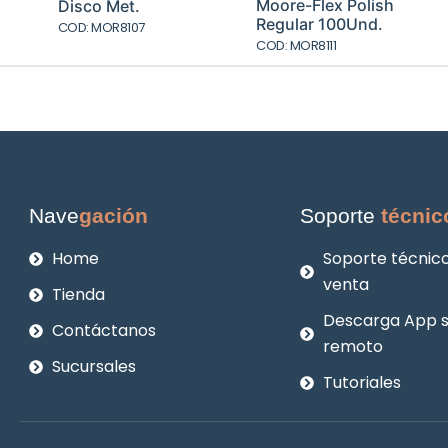
al
original
actual
original
actua
Moore-Flex Polish
Disco Met.
era:
es:
era:
es:
Regular 100Und.
COD: MOR8107
.
$3.045.
$2.284.
$13.510.
$10.13
COD: MOR8111
Nave
gación
Soporte
técnic
Home
Soporte técnico
venta
Tienda
Descarga App 
Contáctanos
remoto
Sucursales
Tutoriales