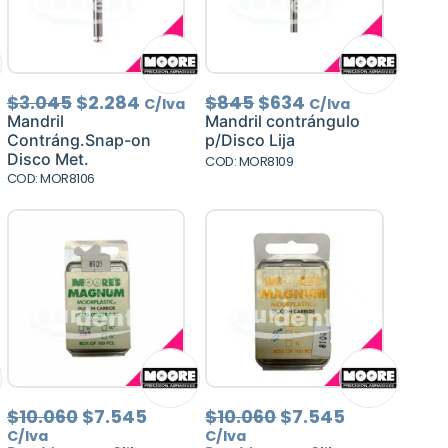
El
El
El
El
$
3.045
$
2.284
$
845
$
634
C/Iva
C/Iva
cio
precio
precio
precio
precio
Mandril
Mandril contrángulo
ual
original
actual
original
actual
Contráng.Snap-on
p/Disco Lija
era:
es:
era:
es:
Disco Met.
COD: MOR8109
.466.
$3.045.
$2.284.
$845.
$634.
COD: MOR8106
El
El
El
El
$
10.060
$
7.545
$
10.060
$
7.545
o
precio
precio
precio
precio
C/Iva
C/Iva