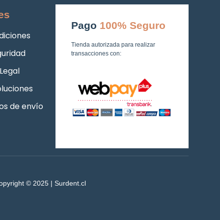
es
Pago
100% Seguro
diciones
Tienda autorizada para realizar
guridad
transacciones con:
Legal
luciones
os de envío
opyright © 2025 | Surdent.cl