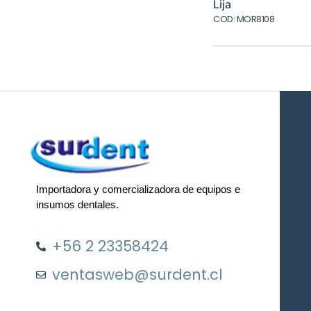
original
actu
Lija
era:
es:
COD: MOR8108
$845.
$634
Importadora y comercializadora de equipos e
insumos dentales.
+56 2 23358424
ventasweb@surdent.cl