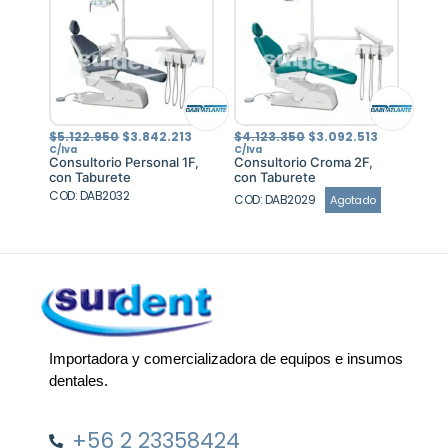
El
El
El
El
$
5.122.950
$
3.842.213
$
4.123.350
$
3.092.513
precio
precio
precio
precio
C/Iva
C/Iva
original
actual
original
actual
Consultorio Personal 1F,
Consultorio Croma 2F,
era:
es:
era:
es:
con Taburete
con Taburete
$5.122.950.
$3.842.213.
$4.123.350.
$3.092.513
COD: DAB2032
COD: DAB2029
Agotado
Importadora y comercializadora de equipos e insumos
dentales.
+56 2 23358424