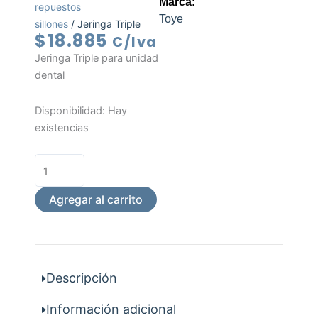
Marca:
repuestos
Toye
sillones
/ Jeringa Triple
$
18.885
C/Iva
Jeringa Triple para unidad
dental
Jeringa
Disponibilidad:
Hay
Triple
existencias
cantidad
Agregar al carrito
Descripción
Información adicional