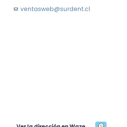
ventasweb@surdent.cl
Ver la dirección en Waze