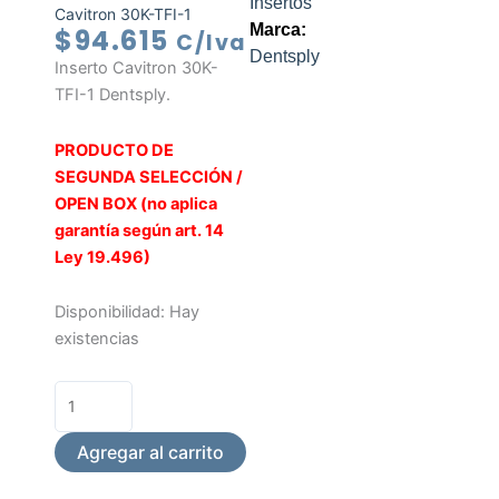
Insertos
Cavitron 30K-TFI-1
Marca:
$
94.615
C/Iva
Dentsply
Inserto Cavitron 30K-
TFI-1 Dentsply.
PRODUCTO DE
SEGUNDA SELECCIÓN /
OPEN BOX (no aplica
garantía según art. 14
Ley 19.496)
Inserto
Disponibilidad:
Hay
Cavitron
existencias
30K-
TFI-
1
cantidad
Agregar al carrito