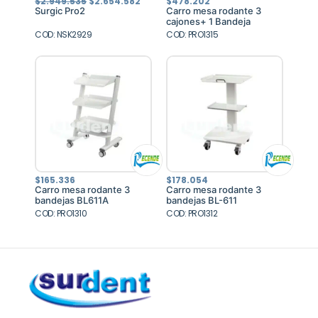
El
El
$
2.949.535
$
2.654.582
$
478.202
precio
precio
Surgic Pro2
Carro mesa rodante 3
original
actual
cajones+ 1 Bandeja
era:
es:
COD: NSK2929
$2.949.535.
$2.654.582.
COD: PRO1315
$
165.336
$
178.054
Carro mesa rodante 3
Carro mesa rodante 3
bandejas BL611A
bandejas BL-611
COD: PRO1310
COD: PRO1312