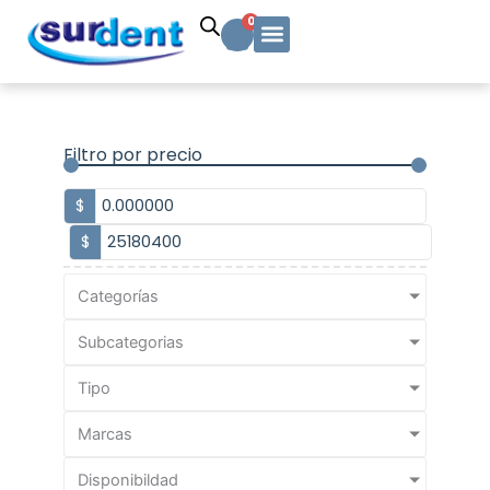
Ir
Carrito
0
al
contenido
Solicitud Cotización
Soporte Técnico
Info y contacto
Filtro por precio
$
$
Categorías
Subcategorias
Tipo
Marcas
Disponibildad