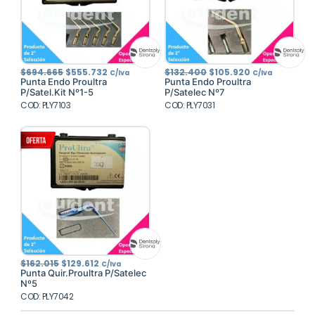
El
El
El
El
$
694.665
$
555.732
$
132.400
$
105.920
C/Iva
C/Iva
precio
precio
precio
precio
Punta Endo Proultra
Punta Endo Proultra
original
actual
original
actual
P/Satel.Kit Nº1-5
P/Satelec Nº7
era:
es:
era:
es:
COD: PLY7103
$694.665.
$555.732.
COD: PLY7031
$132.400.
$105.920.
El
El
$
162.015
$
129.612
C/Iva
precio
precio
Punta Quir.Proultra P/Satelec
original
actual
Nº5
era:
es:
COD: PLY7042
$162.015.
$129.612.