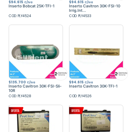
$
94.615
$
94.615
C/Iva
C/Iva
Inserto Bobcat 25K-TFI-1
Inserto Cavitron 30K-FSI-10
Irrig.Int...
COD: PLY4524
COD: PLY4533
$
135.700
$
94.615
C/Iva
C/Iva
Inserto Cavitron 30K-FSI-Sli-
Inserto Cavitron 30K-TFI-1
10R
COD: PLY4528
COD: PLY4526