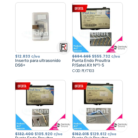
El
El
$
12.833
$
694.665
$
555.732
C/Iva
C/Iva
precio
precio
Inserto para ultrasonido
Punta Endo Proultra
original
actual
DS6+
P/Satel.Kit Nº1-5
era:
es:
COD: PLY7103
$694.665.
$555.732.
El
El
El
El
$
132.400
$
105.920
$
162.015
$
129.612
C/Iva
C/Iva
precio
precio
precio
precio
Punta Endo Proultra
Punta Quir.Proultra