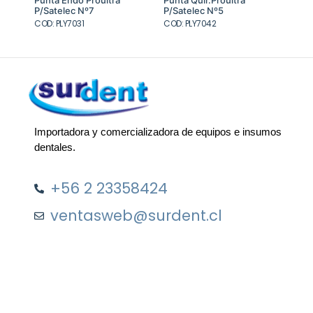
original
actual
original
actual
P/Satelec Nº7
P/Satelec Nº5
era:
es:
era:
es:
COD: PLY7031
$132.400.
$105.920.
COD: PLY7042
$162.015.
$129.612.
Importadora y comercializadora de equipos e insumos
dentales.
+56 2 23358424
ventasweb@surdent.cl