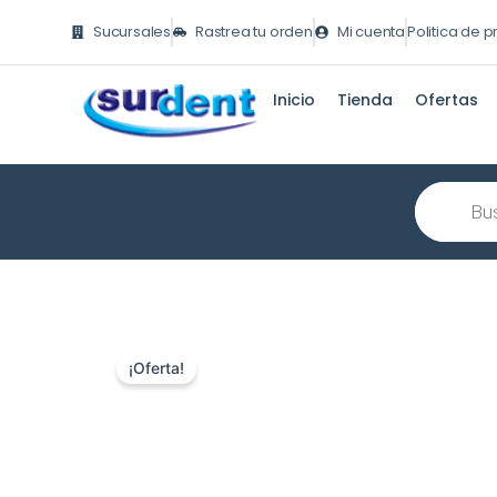
Ir
Sucursales
Rastrea tu orden
Mi cuenta
Politica de 
al
contenido
Inicio
Tienda
Ofertas
Búsqueda
de
producto
¡Oferta!