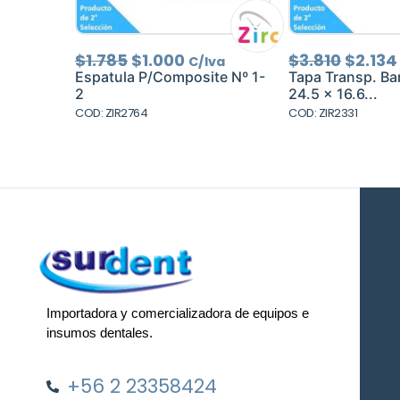
El
El
El
$
1.785
$
1.000
$
3.810
$
2.134
C/Iva
precio
precio
precio
Espatula P/Composite Nº 1-
Tapa Transp. Ba
original
actual
origin
2
24.5 x 16.6...
era:
es:
era:
COD: ZIR2764
COD: ZIR2331
$1.785.
$1.000.
$3.810
Importadora y comercializadora de equipos e
insumos dentales.
+56 2 23358424