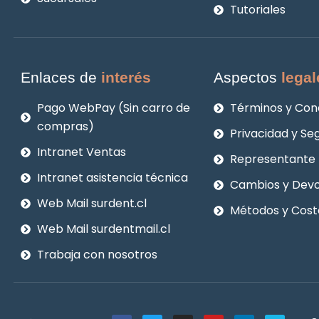
Tutoriales
Enlaces de
interés
Aspectos
legal
Pago WebPay (Sin carro de
Términos y Con
compras)
Privacidad y Se
Intranet Ventas
Representante 
Intranet asistencia técnica
Cambios y Devo
Web Mail surdent.cl
Métodos y Cost
Web Mail surdentmail.cl
Trabaja con nosotros
F
T
I
Y
L
V