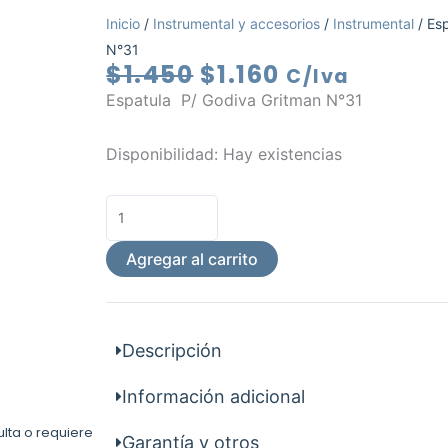
Inicio
/
Instrumental y accesorios
/
Instrumental
/ Es
N°31
El
El
$
1.450
$
1.160
C/Iva
precio
precio
Espatula P/ Godiva Gritman N°31
original
actual
era:
es:
Espatula
Disponibilidad:
Hay existencias
$1.450.
$1.160.
P/
Godiva
N°31
cantidad
Agregar al carrito
Descripción
Información adicional
ulta o requiere
Garantía y otros