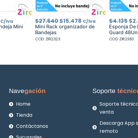
El
El
El
El
$
27.640
$
15.478
$
4.135
$
2.
C/Iva
C/Iva
precio
precio
precio
pre
ndeja Mini
Mini Rack organizador de
Esponja De 
al
actual
original
actual
ori
Bandejas
Guard 48Un
es:
era:
es:
era
COD: ZIR2323
COD: ZIR2360
.
$2.134.
$27.640.
$15.478.
$4.
Nave
gación
Soporte
técnic
Home
Soporte técnico
venta
Tienda
Descarga App 
Contáctanos
remoto
Sucursales