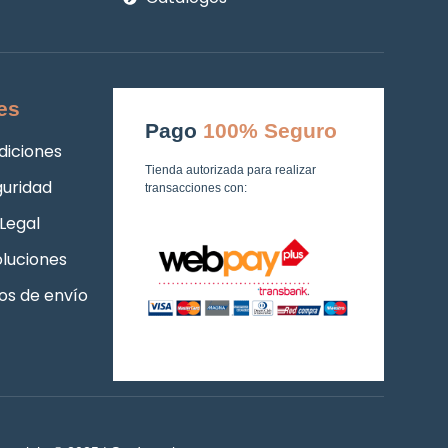
es
Pago
100% Seguro
diciones
Tienda autorizada para realizar
guridad
transacciones con:
Legal
luciones
os de envío