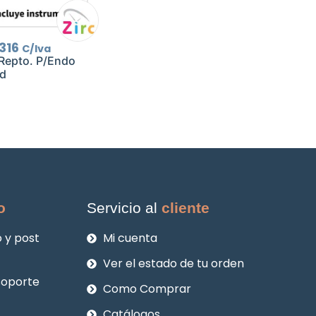
El
316
C/Iva
cio
precio
Repto. P/Endo
ginal
actual
d
:
es:
135.
$2.316.
o
Servicio al
cliente
 y post
Mi cuenta
Ver el estado de tu orden
soporte
Como Comprar
Catálogos