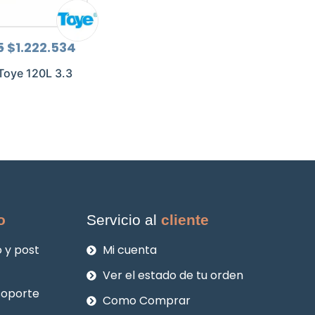
El
El
5
$
1.222.534
precio
precio
original
actual
oye 120L 3.3
era:
es:
$1.630.045.
$1.222.534.
o
Servicio al
cliente
 y post
Mi cuenta
Ver el estado de tu orden
soporte
Como Comprar