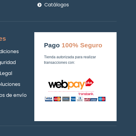
Catálogos
es
Pago
100% Seguro
diciones
Tienda autorizada para realizar
guridad
transacciones con:
Legal
luciones
os de envío