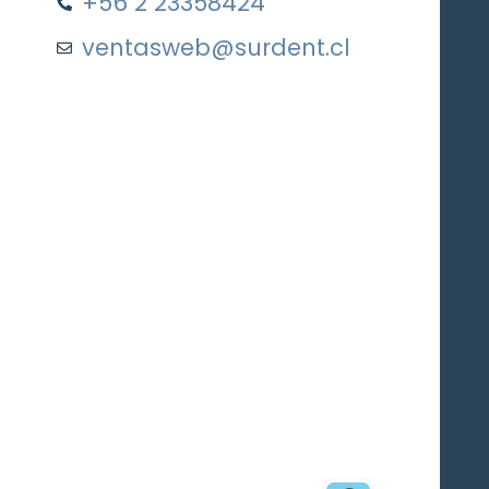
+56 2 23358424
ventasweb@surdent.cl