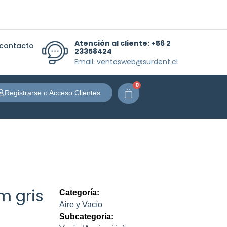
Atención al cliente:
+56 2
 contacto
23358424
Email: ventasweb@surdent.cl
0
Carrito
Registrarse o Acceso Clientes
m gris
Categoría:
Aire y Vacío
Subcategoría: