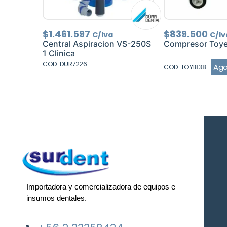
$
1.461.597
$
839.500
C/Iva
C/Iv
Central Aspiracion VS-250S
Compresor Toye
1 Clinica
COD: DUR7226
Ag
COD: TOY1838
Importadora y comercializadora de equipos e
insumos dentales.