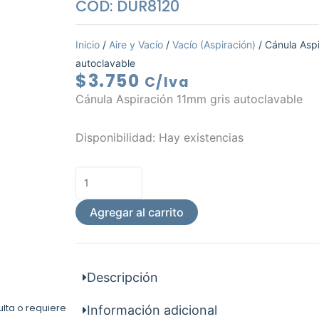
COD: DUR8120
Inicio
/
Aire y Vacío
/
Vacío (Aspiración)
/ Cánula Asp
autoclavable
$
3.750
C/Iva
Cánula Aspiración 11mm gris autoclavable
Cánula
Disponibilidad:
Hay existencias
Aspiración
11mm
gris
autoclavable
Agregar al carrito
cantidad
Descripción
ulta o requiere
Información adicional