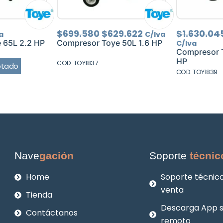
El
El
$
699.580
$
629.622
$
1.630.04
a
C/Iva
precio
precio
 65L 2.2 HP
Compresor Toye 50L 1.6 HP
C/Iva
original
actual
Compresor T
era:
es:
HP
COD: TOY1837
otado
$699.580.
$629.622.
COD: TOY1839
Nave
gación
Soporte
técnic
Home
Soporte técnico
venta
Tienda
Descarga App 
Contáctanos
remoto