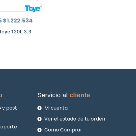
El
El
5
$
1.222.534
precio
precio
original
actual
oye 120L 3.3
era:
es:
$1.630.045.
$1.222.534.
o
Servicio al
cliente
 y post
Mi cuenta
Ver el estado de tu orden
soporte
Como Comprar