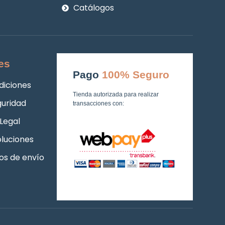
Catálogos
es
Pago
100% Seguro
diciones
Tienda autorizada para realizar
guridad
transacciones con:
Legal
luciones
os de envío