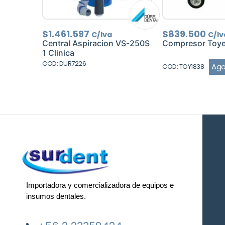
$
1.461.597
$
839.500
C/Iva
C/Iv
Central Aspiracion VS-250S
Compresor Toye
1 Clinica
COD: DUR7226
Ag
COD: TOY1838
Importadora y comercializadora de equipos e
insumos dentales.