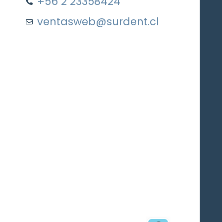
+56 2 23358424
ventasweb@surdent.cl