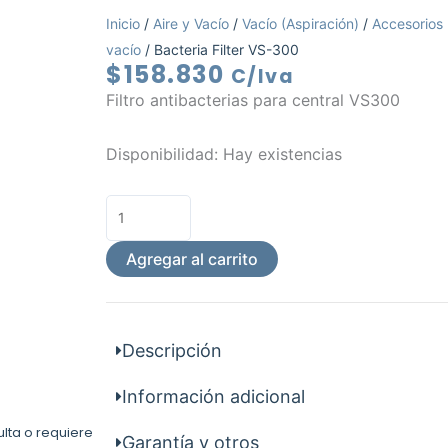
Inicio
/
Aire y Vacío
/
Vacío (Aspiración)
/
Accesorios
vacío
/ Bacteria Filter VS-300
$
158.830
C/Iva
Filtro antibacterias para central VS300
Bacteria
Disponibilidad:
Hay existencias
Filter
VS-
300
cantidad
Agregar al carrito
Descripción
Información adicional
ulta o requiere
Garantía y otros