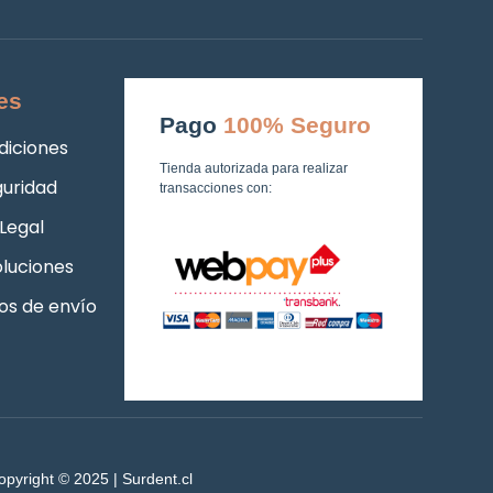
es
Pago
100% Seguro
diciones
Tienda autorizada para realizar
guridad
transacciones con:
Legal
luciones
os de envío
opyright © 2025 | Surdent.cl