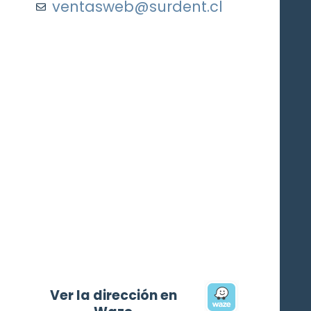
ventasweb@surdent.cl
Ver la dirección en