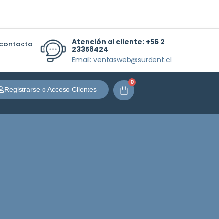
Atención al cliente:
+56 2
 contacto
23358424
Email: ventasweb@surdent.cl
0
Carrito
Registrarse o Acceso Clientes