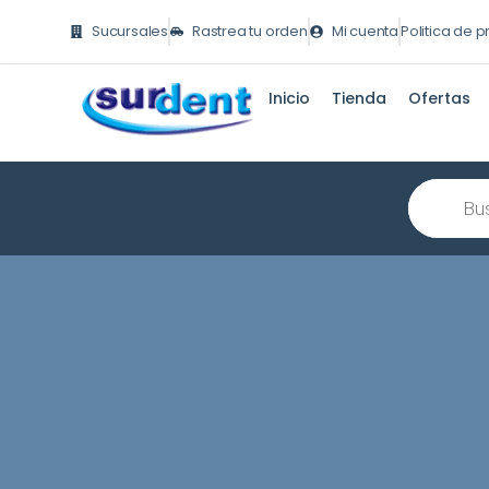
Ir
Sucursales
Rastrea tu orden
Mi cuenta
Politica de 
al
contenido
Inicio
Tienda
Ofertas
Búsqueda
de
producto