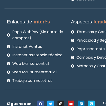
Enlaces de
interés
Aspectos
legal
Pago WebPay (Sin carro de
Términos y Con
compras)
Privacidad y Se
Intranet Ventas
Representante 
Intranet asistencia técnica
Cambios y Devo
Web Mail surdent.cl
Métodos y Cost
Web Mail surdentmail.cl
Trabaja con nosotros
F
T
I
Y
L
V
Síguenos en:
C
a
w
n
o
i
i