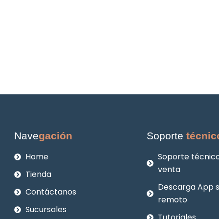
Nave
gación
Soporte
técnic
Home
Soporte técnico
venta
Tienda
Descarga App 
Contáctanos
remoto
Sucursales
Tutoriales