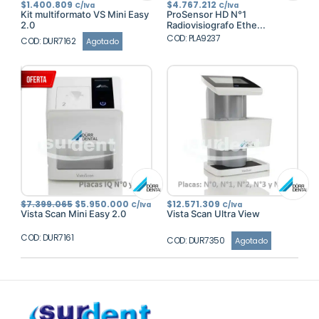
$
1.400.809
$
4.767.212
C/Iva
C/Iva
Kit multiformato VS Mini Easy
ProSensor HD N°1
2.0
Radiovisiografo Ethe...
COD: PLA9237
COD: DUR7162
Agotado
El
El
$
7.399.065
$
5.950.000
$
12.571.309
C/Iva
C/Iva
precio
precio
Vista Scan Mini Easy 2.0
Vista Scan Ultra View
original
actual
era:
es:
COD: DUR7161
$7.399.065.
$5.950.000.
COD: DUR7350
Agotado