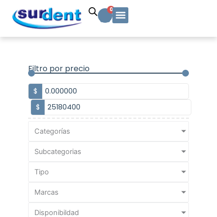
Ir
Carrito
0
al
contenido
Solicitud Cotización
Soporte Técnico
Info y contacto
Filtro por precio
$
$
Categorías
Subcategorias
Tipo
Marcas
Disponibildad